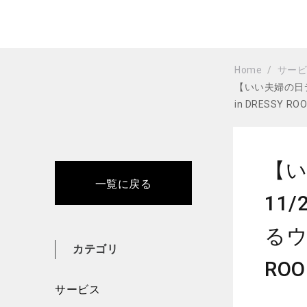
Home
サー
【いい夫婦の日デ
in DRESSY 
【
一覧に戻る
11
るウ
カテゴリ
RO
サービス