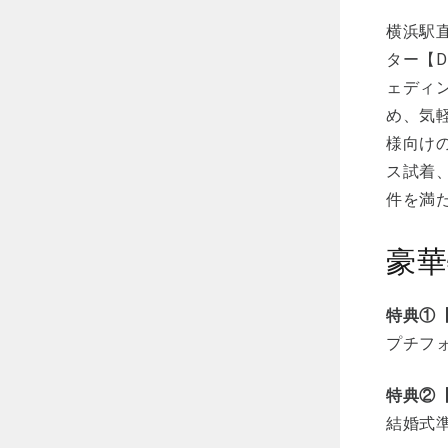
横浜駅直
ター【D
ェディ
め、気軽
様向け
ス試着
件を満
豪華
特典①
プチフ
特典②【
結婚式