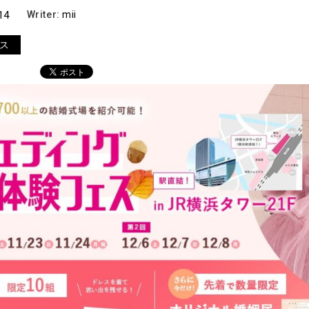
14
Writer:
mii
ス