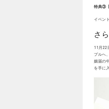
特典③
イベン
さ
11月2
プルへ
姻届の
を手に