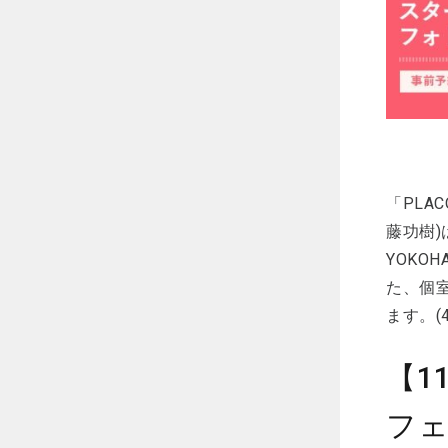
「PLA
藤功樹)
YOKO
た、個
ます。(
【1
フェ