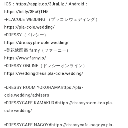
IOS：
https://apple.co/3JraLIz
/ Android：
https://bit.ly/3FaQTH5
▪PLACOLE WEDDING （プラコレウェディング）
https://pla-cole.wedding/
▪DRESSY（ドレシー）
https://dressy.pla-cole.wedding/
▪美花嫁図鑑 farny（ファーニー）
https://www.farny.jp/
▪DRESSY ONLINE（ドレシーオンライン）
https://weddingdress.pla-cole.wedding/
▪DRESSY ROOM YOKOHAMAhttps://pla-
cole.wedding/advisers
▪DRESSYCAFE KAMAKURAhttps://dressyroom-tea.pla-
cole.wedding/
▪DRESSYCAFE NAGOYAhttps://dressycafe-nagoya.pla-