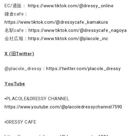
EC/通販：
https://www.tiktok.com/@dressy_online
鎌倉cafe：
https://www.tiktok.com/@dressycafe_kamakura
名駅cafe：
https://www.tiktok.com/@dressycafe_nagoya
会社広報：
https://www.tiktok.com/@placole_inc
X (旧Twitter)
@placole_dressy：
https://twitter.com/placole_dressy
YouTube
▪PLACOLE&DRESSY CHANNEL
https://www.youtube.com/@placoledressychannel7590
▪DRESSY CAFE