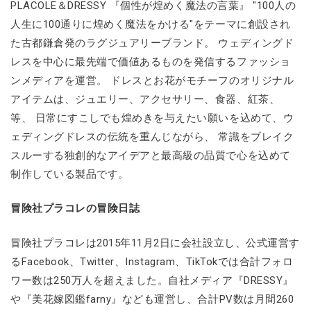
PLACOLE＆DRESSY 『個性が煌めく魔法の言葉』 "100人の
人生に100通りに煌めく魔法をかける"をテーマに創設され
た古都鎌倉発のラグジュアリーブランド。 ウェディングド
レスを中心に最先端で価値あるものを発信するファッショ
ンメディアを運営。 ドレスとお花がモチーフのオリジナル
アイテムは、ジュエリー、アクセサリー、食器、紅茶、
等、 日常にすこしでも煌めきを与えたい願いを込めて、ウ
ェディングドレスの伝統を重んじながら、 常識をブレイク
スルーする独創的なアイデアと最高級の品質で心を込めて
制作している製品です。
冒険社プラコレの冒険日誌
冒険社プラコレは2015年11月2日に会社設立し、公式運営す
るFacebook、Twitter、Instagram、TikTokでは合計フォロ
ワー数は250万人を超えました。自社メディア『DRESSY』
や『美花嫁図鑑farny』なども運営し、合計PV数は月間260