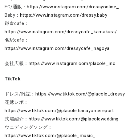
EC/通販：
https://www.instagram.com/dressyonline_
Baby：
https://www.instagram.com/dressy.baby
鎌倉cafe：
https://www.instagram.com/dressycafe_kamakura/
名駅cafe：
https://www.instagram.com/dressycafe_nagoya
会社広報：
https://www.instagram.com/placole_inc
TikTok
ドレス/雑誌：
https://www.tiktok.com/@placole_dressy
花嫁レポ：
https://www.tiktok.com/@placole.hanayomereport
式場紹介：
https://www.tiktok.com/@placolewedding
ウェディングソング：
https://www.tiktok.com/@placole_music_