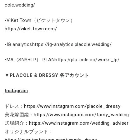
cole.wedding/
▪ViKet Town（ビケットタウン）
https://viket-town.com/
▪IG analyticshttps://ig-analytics.placole.wedding/
▪MA（SNS+LP） PLANhttps://pla-cole.co/works_lp/
▼PLACOLE & DRESSY 各アカウント
Instagram
ドレス：
https://www.instagram.com/placole_dressy
美花嫁図鑑：
https://www.instagram.com/farny_wedding
式場紹介：
https://www.instagram.com/wedding_adviser
オリジナルブランド：
https://www.instagram.com/wands_dress