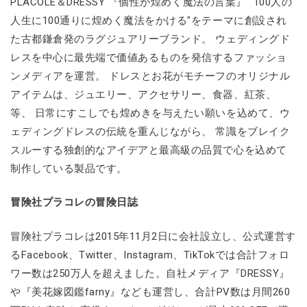
PLACOLE＆DRESSY 『個性が煌めく魔法の言葉』 "100人の
人生に100通りに煌めく魔法をかける"をテーマに創設され
た古都鎌倉発のラグジュアリーブランド。 ウェディングド
レスを中心に最先端で価値あるものを発信するファッショ
ンメディアを運営。 ドレスとお花がモチーフのオリジナル
アイテムは、ジュエリー、アクセサリー、食器、紅茶、
等、 日常にすこしでも煌めきを与えたい願いを込めて、ウ
ェディングドレスの伝統を重んじながら、 常識をブレイク
スルーする独創的なアイデアと最高級の品質で心を込めて
制作している製品です。
冒険社プラコレの冒険日誌
冒険社プラコレは2015年11月2日に会社設立し、公式運営す
るFacebook、Twitter、Instagram、TikTokでは合計フォロ
ワー数は250万人を超えました。自社メディア『DRESSY』
や『美花嫁図鑑farny』なども運営し、合計PV数は月間260