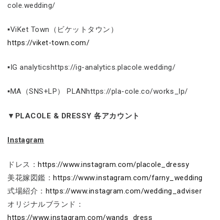
cole.wedding/
▪ViKet Town（ビケットタウン）
https://viket-town.com/
▪IG analyticshttps://ig-analytics.placole.wedding/
▪MA（SNS+LP） PLANhttps://pla-cole.co/works_lp/
▼PLACOLE & DRESSY 各アカウント
Instagram
ドレス：
https://www.instagram.com/placole_dressy
美花嫁図鑑：
https://www.instagram.com/farny_wedding
式場紹介：
https://www.instagram.com/wedding_adviser
オリジナルブランド：
https://www.instagram.com/wands_dress