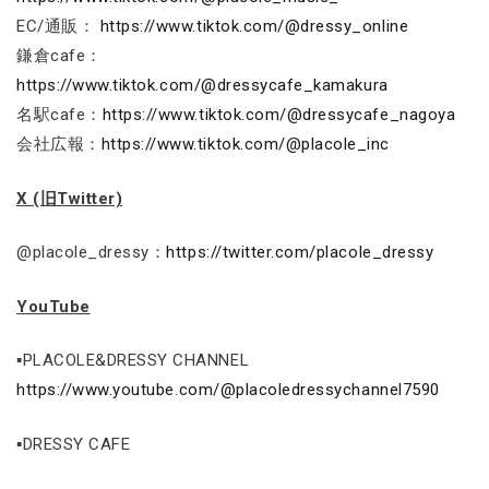
EC/通販：
https://www.tiktok.com/@dressy_online
鎌倉cafe：
https://www.tiktok.com/@dressycafe_kamakura
名駅cafe：
https://www.tiktok.com/@dressycafe_nagoya
会社広報：
https://www.tiktok.com/@placole_inc
X (旧Twitter)
@placole_dressy：
https://twitter.com/placole_dressy
YouTube
▪PLACOLE&DRESSY CHANNEL
https://www.youtube.com/@placoledressychannel7590
▪DRESSY CAFE