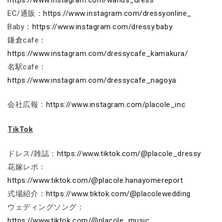
EC/通販：
https://www.instagram.com/dressyonline_
Baby：
https://www.instagram.com/dressy.baby
鎌倉cafe：
https://www.instagram.com/dressycafe_kamakura/
名駅cafe：
https://www.instagram.com/dressycafe_nagoya
会社広報：
https://www.instagram.com/placole_inc
TikTok
ドレス/雑誌：
https://www.tiktok.com/@placole_dressy
花嫁レポ：
https://www.tiktok.com/@placole.hanayomereport
式場紹介：
https://www.tiktok.com/@placolewedding
ウェディングソング：
https://www.tiktok.com/@placole_music_