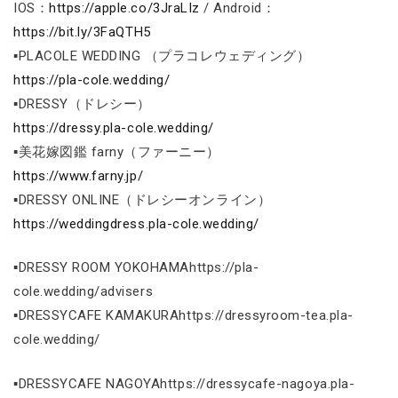
IOS：
https://apple.co/3JraLIz
/ Android：
https://bit.ly/3FaQTH5
▪PLACOLE WEDDING （プラコレウェディング）
https://pla-cole.wedding/
▪DRESSY（ドレシー）
https://dressy.pla-cole.wedding/
▪美花嫁図鑑 farny（ファーニー）
https://www.farny.jp/
▪DRESSY ONLINE（ドレシーオンライン）
https://weddingdress.pla-cole.wedding/
▪DRESSY ROOM YOKOHAMAhttps://pla-
cole.wedding/advisers
▪DRESSYCAFE KAMAKURAhttps://dressyroom-tea.pla-
cole.wedding/
▪DRESSYCAFE NAGOYAhttps://dressycafe-nagoya.pla-