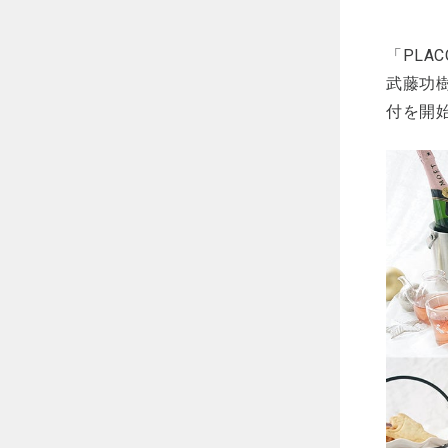
「PLA
武藤功樹
付を開