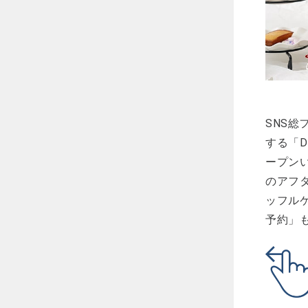
SNS総
する「D
ープン
のアフ
ッフル
予約」