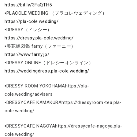
https://bit.ly/3FaQTH5
▪PLACOLE WEDDING （プラコレウェディング）
https://pla-cole.wedding/
▪DRESSY（ドレシー）
https://dressy.pla-cole.wedding/
▪美花嫁図鑑 farny（ファーニー）
https://www.farny.jp/
▪DRESSY ONLINE（ドレシーオンライン）
https://weddingdress.pla-cole.wedding/
▪DRESSY ROOM YOKOHAMAhttps://pla-
cole.wedding/advisers
▪DRESSYCAFE KAMAKURAhttps://dressyroom-tea.pla-
cole.wedding/
▪DRESSYCAFE NAGOYAhttps://dressycafe-nagoya.pla-
cole.wedding/