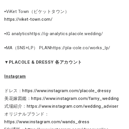
▪ViKet Town（ビケットタウン）
https://viket-town.com/
▪IG analyticshttps://ig-analytics.placole.wedding/
▪MA（SNS+LP） PLANhttps://pla-cole.co/works_lp/
▼PLACOLE & DRESSY 各アカウント
Instagram
ドレス：
https://www.instagram.com/placole_dressy
美花嫁図鑑：
https://www.instagram.com/farny_wedding
式場紹介：
https://www.instagram.com/wedding_adviser
オリジナルブランド：
https://www.instagram.com/wands_dress