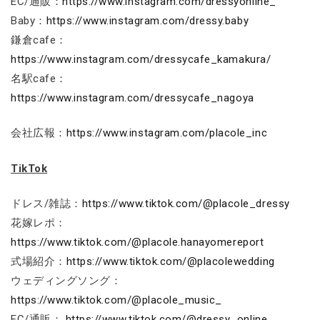
EC/通販：
https://www.instagram.com/dressyonline_
Baby：
https://www.instagram.com/dressy.baby
鎌倉cafe：
https://www.instagram.com/dressycafe_kamakura/
名駅cafe：
https://www.instagram.com/dressycafe_nagoya
会社広報：
https://www.instagram.com/placole_inc
TikTok
ドレス/雑誌：
https://www.tiktok.com/@placole_dressy
花嫁レポ：
https://www.tiktok.com/@placole.hanayomereport
式場紹介：
https://www.tiktok.com/@placolewedding
ウェディングソング：
https://www.tiktok.com/@placole_music_
EC/通販：
https://www.tiktok.com/@dressy_online