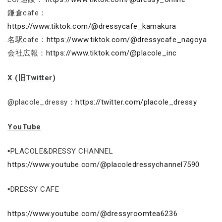
鎌倉cafe：
https://www.tiktok.com/@dressycafe_kamakura
名駅cafe：
https://www.tiktok.com/@dressycafe_nagoya
会社広報：
https://www.tiktok.com/@placole_inc
X (旧Twitter)
@placole_dressy：
https://twitter.com/placole_dressy
YouTube
▪PLACOLE&DRESSY CHANNEL
https://www.youtube.com/@placoledressychannel7590
▪DRESSY CAFE
https://www.youtube.com/@dressyroomtea6236