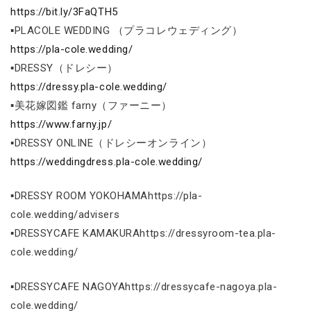
https://bit.ly/3FaQTH5
▪PLACOLE WEDDING （プラコレウェディング）
https://pla-cole.wedding/
▪DRESSY（ドレシー）
https://dressy.pla-cole.wedding/
▪美花嫁図鑑 farny（ファーニー）
https://www.farny.jp/
▪DRESSY ONLINE（ドレシーオンライン）
https://weddingdress.pla-cole.wedding/
▪DRESSY ROOM YOKOHAMAhttps://pla-
cole.wedding/advisers
▪DRESSYCAFE KAMAKURAhttps://dressyroom-tea.pla-
cole.wedding/
▪DRESSYCAFE NAGOYAhttps://dressycafe-nagoya.pla-
cole.wedding/