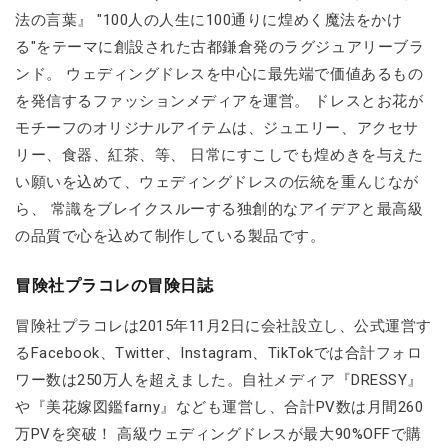
法の言葉』 "100人の人生に100通りに煌めく魔法をかけ
る"をテーマに創設された古都鎌倉発のラグジュアリーブラ
ンド。 ウェディングドレスを中心に最先端で価値あるもの
を発信するファッションメディアを運営。 ドレスとお花が
モチーフのオリジナルアイテムは、ジュエリー、アクセサ
リー、食器、紅茶、等、 日常にすこしでも煌めきを与えた
い願いを込めて、ウェディングドレスの伝統を重んじなが
ら、 常識をブレイクスルーする独創的なアイデアと最高級
の品質で心を込めて制作している製品です。
冒険社プラコレの冒険日誌
冒険社プラコレは2015年11月2日に会社設立し、公式運営す
るFacebook、Twitter、Instagram、TikTokでは合計フォロ
ワー数は250万人を超えました。自社メディア『DRESSY』
や『美花嫁図鑑farny』なども運営し、合計PV数は月間260
万PVを突破！ 高級ウェディングドレスが最大90%OFFで購