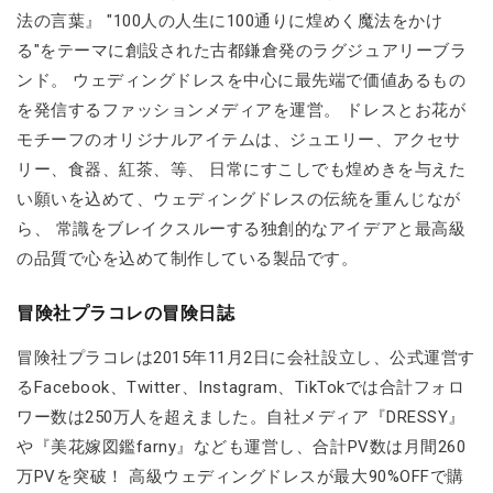
法の言葉』 "100人の人生に100通りに煌めく魔法をかけ
る"をテーマに創設された古都鎌倉発のラグジュアリーブラ
ンド。 ウェディングドレスを中心に最先端で価値あるもの
を発信するファッションメディアを運営。 ドレスとお花が
モチーフのオリジナルアイテムは、ジュエリー、アクセサ
リー、食器、紅茶、等、 日常にすこしでも煌めきを与えた
い願いを込めて、ウェディングドレスの伝統を重んじなが
ら、 常識をブレイクスルーする独創的なアイデアと最高級
の品質で心を込めて制作している製品です。
冒険社プラコレの冒険日誌
冒険社プラコレは2015年11月2日に会社設立し、公式運営す
るFacebook、Twitter、Instagram、TikTokでは合計フォロ
ワー数は250万人を超えました。自社メディア『DRESSY』
や『美花嫁図鑑farny』なども運営し、合計PV数は月間260
万PVを突破！ 高級ウェディングドレスが最大90%OFFで購