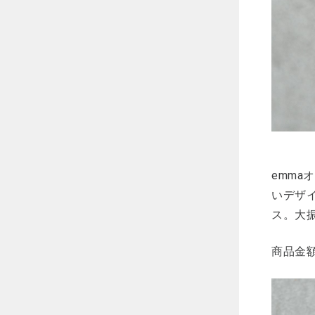
emm
いデザ
ス。大
商品金額：