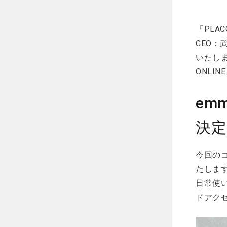
「PLA
CEO
いたしま
ONLI
em
決定
今回の
たしま
日常使
ドアク