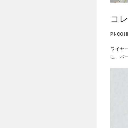
コ
PI-COH
ワイヤ
に、パ