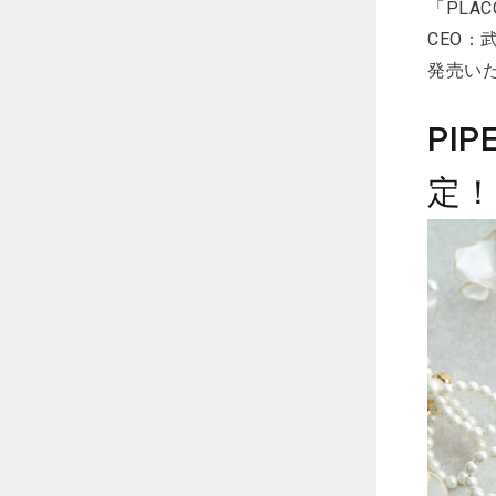
「PLA
CEO：
発売い
PI
定！