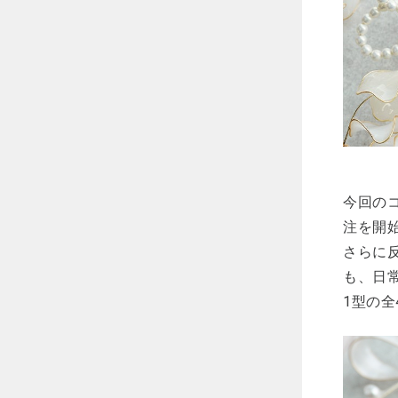
今回のコ
注を開
さらに
も、日
1型の