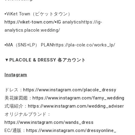
▪ViKet Town（ビケットタウン）
https://viket-town.com/▪IG
analyticshttps://ig-
analytics.placole.wedding/
▪MA（SNS+LP） PLANhttps://pla-cole.co/works_lp/
▼PLACOLE & DRESSY 各アカウント
Instagram
ドレス：
https://www.instagram.com/placole_dressy
美花嫁図鑑：
https://www.instagram.com/farny_wedding
式場紹介：
https://www.instagram.com/wedding_adviser
オリジナルブランド：
https://www.instagram.com/wands_dress
EC/通販：
https://www.instagram.com/dressyonline_