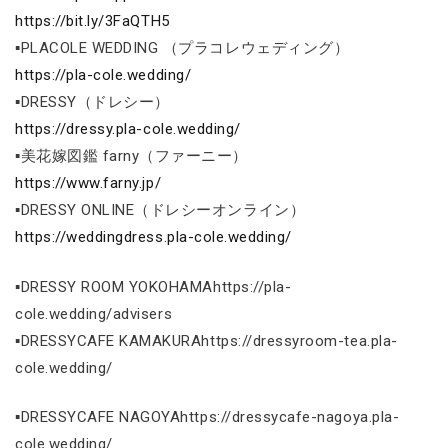
https://bit.ly/3FaQTH5
▪PLACOLE WEDDING （プラコレウェディング）
https://pla-cole.wedding/
▪DRESSY（ドレシー）
https://dressy.pla-cole.wedding/
▪美花嫁図鑑 farny（ファーニー）
https://www.farny.jp/
▪DRESSY ONLINE（ドレシーオンライン）
https://weddingdress.pla-cole.wedding/
▪DRESSY ROOM YOKOHAMAhttps://pla-
cole.wedding/advisers
▪DRESSYCAFE KAMAKURAhttps://dressyroom-tea.pla-
cole.wedding/
▪DRESSYCAFE NAGOYAhttps://dressycafe-nagoya.pla-
cole.wedding/