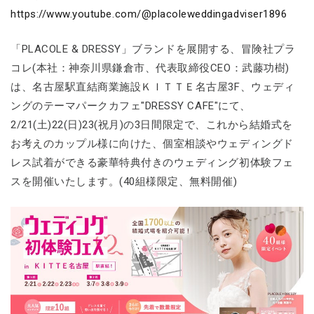
https://www.youtube.com/@placoleweddingadviser1896
「PLACOLE & DRESSY」ブランドを展開する、冒険社プラ
コレ(本社：神奈川県鎌倉市、代表取締役CEO：武藤功樹)
は、名古屋駅直結商業施設ＫＩＴＴＥ名古屋3F、ウェディ
ングのテーマパークカフェ"DRESSY CAFE"にて、
2/21(土)22(日)23(祝月)の3日間限定で、これから結婚式を
お考えのカップル様に向けた、個室相談やウェディングド
レス試着ができる豪華特典付きのウェディング初体験フェ
スを開催いたします。(40組様限定、無料開催)