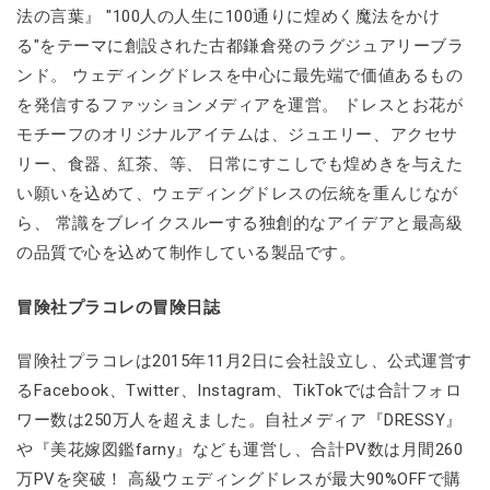
法の言葉』 "100人の人生に100通りに煌めく魔法をかけ
る"をテーマに創設された古都鎌倉発のラグジュアリーブラ
ンド。 ウェディングドレスを中心に最先端で価値あるもの
を発信するファッションメディアを運営。 ドレスとお花が
モチーフのオリジナルアイテムは、ジュエリー、アクセサ
リー、食器、紅茶、等、 日常にすこしでも煌めきを与えた
い願いを込めて、ウェディングドレスの伝統を重んじなが
ら、 常識をブレイクスルーする独創的なアイデアと最高級
の品質で心を込めて制作している製品です。
冒険社プラコレの冒険日誌
冒険社プラコレは2015年11月2日に会社設立し、公式運営す
るFacebook、Twitter、Instagram、TikTokでは合計フォロ
ワー数は250万人を超えました。自社メディア『DRESSY』
や『美花嫁図鑑farny』なども運営し、合計PV数は月間260
万PVを突破！ 高級ウェディングドレスが最大90%OFFで購