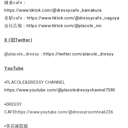
鎌倉cafe：
https://www.tiktok.com/@dressycafe_kamakura
名駅cafe：
https://www.tiktok.com/@dressycafe_nagoya
会社広報：
https://www.tiktok.com/@placole_inc
X (旧Twitter)
@placole_dressy：
https://twitter.com/placole_dressy
YouTube
▪PLACOLE&DRESSY CHANNEL
https://www.youtube.com/@placoledressychannel7590
▪DRESSY
CAFEhttps://www.youtube.com/@dressyroomtea6236
▪美花嫁図鑑