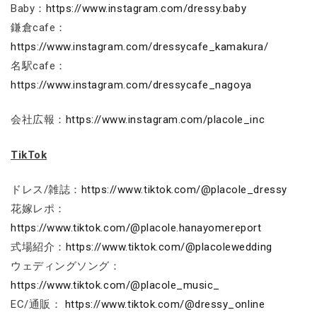
Baby：
https://www.instagram.com/dressy.baby
鎌倉cafe：
https://www.instagram.com/dressycafe_kamakura/
名駅cafe：
https://www.instagram.com/dressycafe_nagoya
会社広報：
https://www.instagram.com/placole_inc
TikTok
ドレス/雑誌：
https://www.tiktok.com/@placole_dressy
花嫁レポ：
https://www.tiktok.com/@placole.hanayomereport
式場紹介：
https://www.tiktok.com/@placolewedding
ウェディングソング：
https://www.tiktok.com/@placole_music_
EC/通販：
https://www.tiktok.com/@dressy_online