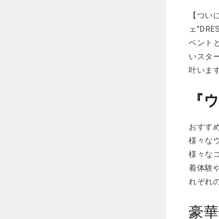
【つい
ェ"DR
ベントと
いスタ
叶います
『
おすすめ
様々な
様々な
着体験
れぞれ
豪華