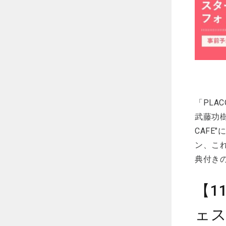
「PLA
武藤功樹
CAFE"
ン、こ
典付き
【1
ェス 