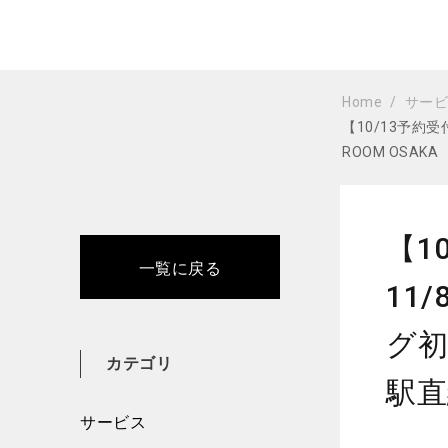
Home
サー
【10/13予約
ROOM OSAK
【1
一覧に戻る
11
グ初
カテゴリ
駅直
サービス