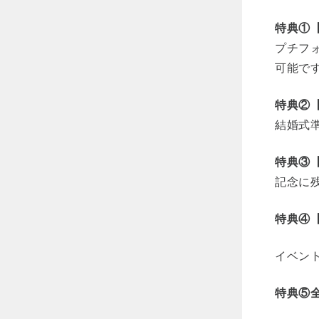
特典①【
プチフ
可能で
特典②【
結婚式
特典③
記念に
特典④
イベン
特典⑤全