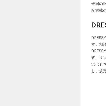
全国のD
が満載
DRE
DRES
す。相談
DRE
式、リ
浜はも
し、規