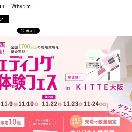
14
Writer:
mii
ス