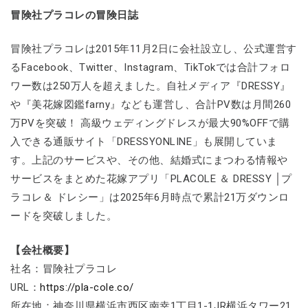
冒険社プラコレの冒険日誌
冒険社プラコレは2015年11月2日に会社設立し、公式運営す
るFacebook、Twitter、Instagram、TikTokでは合計フォロ
ワー数は250万人を超えました。自社メディア『DRESSY』
や『美花嫁図鑑farny』なども運営し、合計PV数は月間260
万PVを突破！ 高級ウェディングドレスが最大90%OFFで購
入できる通販サイト「DRESSYONLINE」も展開していま
す。上記のサービスや、その他、結婚式にまつわる情報や
サービスをまとめた花嫁アプリ「PLACOLE ＆ DRESSY │プ
ラコレ＆ ドレシー」は2025年6月時点で累計21万ダウンロ
ードを突破しました。
【会社概要】
社名：冒険社プラコレ
URL：
https://pla-cole.co/
所在地：神奈川県横浜市西区南幸1丁目1-1JR横浜タワー21