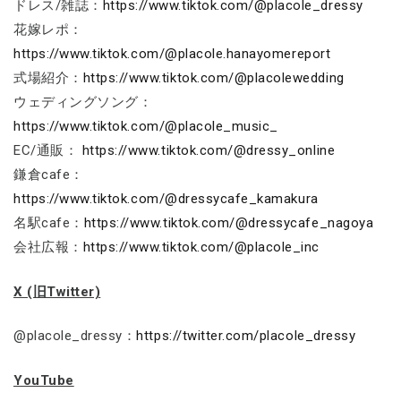
ドレス/雑誌：
https://www.tiktok.com/@placole_dressy
花嫁レポ：
https://www.tiktok.com/@placole.hanayomereport
式場紹介：
https://www.tiktok.com/@placolewedding
ウェディングソング：
https://www.tiktok.com/@placole_music_
EC/通販：
https://www.tiktok.com/@dressy_online
鎌倉cafe：
https://www.tiktok.com/@dressycafe_kamakura
名駅cafe：
https://www.tiktok.com/@dressycafe_nagoya
会社広報：
https://www.tiktok.com/@placole_inc
X (旧Twitter)
@placole_dressy：
https://twitter.com/placole_dressy
YouTube