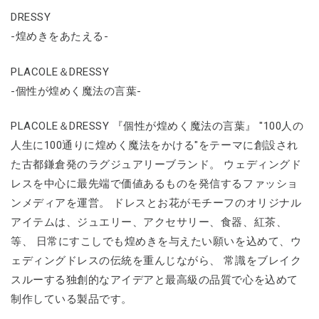
DRESSY
-煌めきをあたえる-
PLACOLE＆DRESSY
-個性が煌めく魔法の言葉-
PLACOLE＆DRESSY 『個性が煌めく魔法の言葉』 "100人の
人生に100通りに煌めく魔法をかける"をテーマに創設され
た古都鎌倉発のラグジュアリーブランド。 ウェディングド
レスを中心に最先端で価値あるものを発信するファッショ
ンメディアを運営。 ドレスとお花がモチーフのオリジナル
アイテムは、ジュエリー、アクセサリー、食器、紅茶、
等、 日常にすこしでも煌めきを与えたい願いを込めて、ウ
ェディングドレスの伝統を重んじながら、 常識をブレイク
スルーする独創的なアイデアと最高級の品質で心を込めて
制作している製品です。