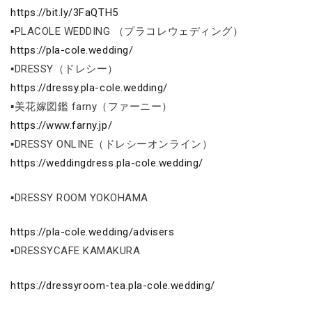
https://bit.ly/3FaQTH5
▪PLACOLE WEDDING （プラコレウェディング）
https://pla-cole.wedding/
▪DRESSY（ドレシー）
https://dressy.pla-cole.wedding/
▪美花嫁図鑑 farny（ファーニー）
https://www.farny.jp/
▪DRESSY ONLINE（ドレシーオンライン）
https://weddingdress.pla-cole.wedding/
▪DRESSY ROOM YOKOHAMA
https://pla-cole.wedding/advisers
▪DRESSYCAFE KAMAKURA
https://dressyroom-tea.pla-cole.wedding/