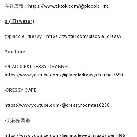
会社広報：
https://www.tiktok.com/@placole_inc
X (旧Twitter)
@placole_dressy：
https://twitter.com/placole_dressy
YouTube
▪PLACOLE&DRESSY CHANNEL
https://www.youtube.com/@placoledressychannel7590
▪DRESSY CAFE
https://www.youtube.com/@dressyroomtea6236
▪美花嫁図鑑
https://www.youtube.com/@placoleweddingadviser1896