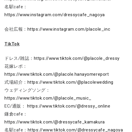
名駅cafe：
https://www.instagram.com/dressycafe_nagoya
会社広報：
https://www.instagram.com/placole_inc
TikTok
ドレス/雑誌：
https://www.tiktok.com/@placole_dressy
花嫁レポ：
https://www.tiktok.com/@placole.hanayomereport
式場紹介：
https://www.tiktok.com/@placolewedding
ウェディングソング：
https://www.tiktok.com/@placole_music_
EC/通販：
https://www.tiktok.com/@dressy_online
鎌倉cafe：
https://www.tiktok.com/@dressycafe_kamakura
名駅cafe：
https://www.tiktok.com/@dressycafe_nagoya