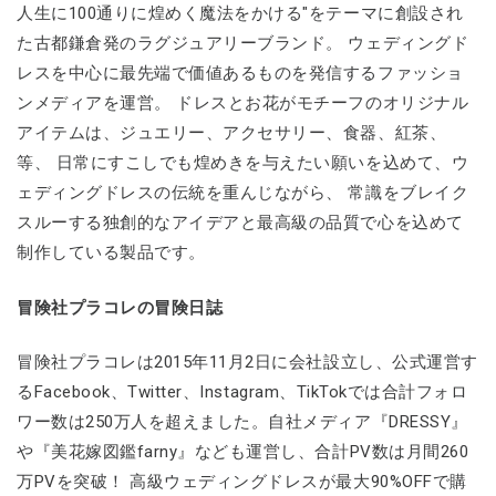
人生に100通りに煌めく魔法をかける"をテーマに創設され
た古都鎌倉発のラグジュアリーブランド。 ウェディングド
レスを中心に最先端で価値あるものを発信するファッショ
ンメディアを運営。 ドレスとお花がモチーフのオリジナル
アイテムは、ジュエリー、アクセサリー、食器、紅茶、
等、 日常にすこしでも煌めきを与えたい願いを込めて、ウ
ェディングドレスの伝統を重んじながら、 常識をブレイク
スルーする独創的なアイデアと最高級の品質で心を込めて
制作している製品です。
冒険社プラコレの冒険日誌
冒険社プラコレは2015年11月2日に会社設立し、公式運営す
るFacebook、Twitter、Instagram、TikTokでは合計フォロ
ワー数は250万人を超えました。自社メディア『DRESSY』
や『美花嫁図鑑farny』なども運営し、合計PV数は月間260
万PVを突破！ 高級ウェディングドレスが最大90%OFFで購