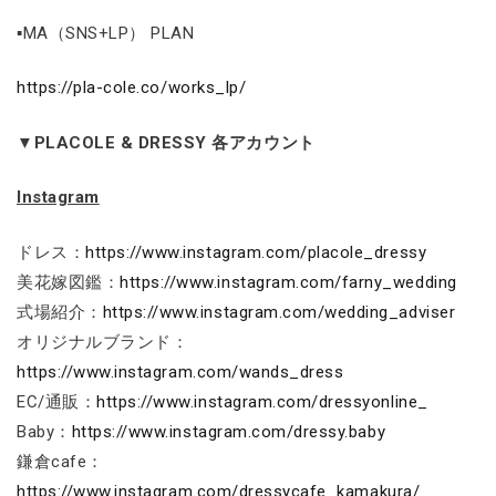
▪MA（SNS+LP） PLAN
https://pla-cole.co/works_lp/
▼PLACOLE & DRESSY 各アカウント
Instagram
ドレス：
https://www.instagram.com/placole_dressy
美花嫁図鑑：
https://www.instagram.com/farny_wedding
式場紹介：
https://www.instagram.com/wedding_adviser
オリジナルブランド：
https://www.instagram.com/wands_dress
EC/通販：
https://www.instagram.com/dressyonline_
Baby：
https://www.instagram.com/dressy.baby
鎌倉cafe：
https://www.instagram.com/dressycafe_kamakura/