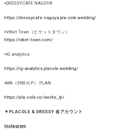
▪DRESSYCAFE NAGOYA
https://dressycafe-nagoya.pla-cole.wedding/
▪ViKet Town（ビケットタウン）
https://viket-town.com/
▪IG analytics
https://ig-analytics.placole.wedding/
▪MA（SNS+LP） PLAN
https://pla-cole.co/works_lp/
▼PLACOLE & DRESSY 各アカウント
Instagram