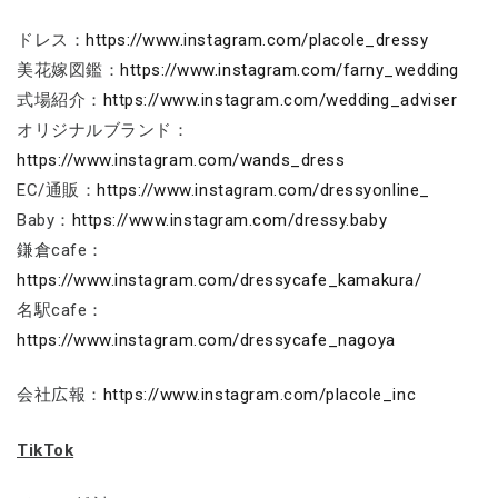
ドレス：
https://www.instagram.com/placole_dressy
美花嫁図鑑：
https://www.instagram.com/farny_wedding
式場紹介：
https://www.instagram.com/wedding_adviser
オリジナルブランド：
https://www.instagram.com/wands_dress
EC/通販：
https://www.instagram.com/dressyonline_
Baby：
https://www.instagram.com/dressy.baby
鎌倉cafe：
https://www.instagram.com/dressycafe_kamakura/
名駅cafe：
https://www.instagram.com/dressycafe_nagoya
会社広報：
https://www.instagram.com/placole_inc
TikTok