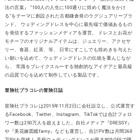
法の言葉』 "100人の人生に100通りに煌めく魔法をかけ
る"をテーマに創設された古都鎌倉発のラグジュアリーブラ
ンド。 ウェディングドレスを中心に最先端で価値あるもの
を発信するファッションメディアを運営。 ドレスとお花が
モチーフのオリジナルアイテムは、ジュエリー、アクセサ
リー、食器、紅茶、等、 日常にすこしでも煌めきを与えた
い願いを込めて、ウェディングドレスの伝統を重んじなが
ら、 常識をブレイクスルーする独創的なアイデアと最高級
の品質で心を込めて制作している製品です。
冒険社プラコレの冒険日誌
冒険社プラコレは2015年11月2日に会社設立し、公式運営す
るFacebook、Twitter、Instagram、TikTokでは合計フォロ
ワー数は250万人を超えました。自社メディア『DRESSY』
や『美花嫁図鑑farny』なども運営し、合計PV数は月間260
万PVを突破！ 高級ウェディングドレスが最大90%OFFで購