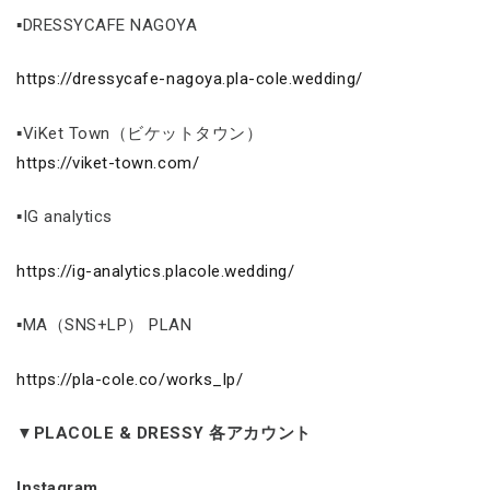
▪DRESSYCAFE NAGOYA
https://dressycafe-nagoya.pla-cole.wedding/
▪ViKet Town（ビケットタウン）
https://viket-town.com/
▪IG analytics
https://ig-analytics.placole.wedding/
▪MA（SNS+LP） PLAN
https://pla-cole.co/works_lp/
▼PLACOLE & DRESSY 各アカウント
Instagram