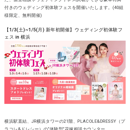
付きのウェディング初体験フェスを開催いたします。(40組
様限定、無料開催)
【1/3(土)~1/5(月) 新年初開催】ウェディング初体験フ
ェス in 横浜
横浜駅直結、JR横浜タワーの21階、PLACOLE&DRESSY（プ
ラコレ&ドレシー）の“体験型”花嫁相談カウンター