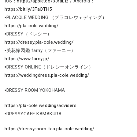
IOS：
https://apple.co/3JraLIz
/ Android：
https://bit.ly/3FaQTH5
▪PLACOLE WEDDING （プラコレウェディング）
https://pla-cole.wedding/
▪DRESSY（ドレシー）
https://dressy.pla-cole.wedding/
▪美花嫁図鑑 farny（ファーニー）
https://www.farny.jp/
▪DRESSY ONLINE（ドレシーオンライン）
https://weddingdress.pla-cole.wedding/
▪DRESSY ROOM YOKOHAMA
https://pla-cole.wedding/advisers
▪DRESSYCAFE KAMAKURA
https://dressyroom-tea.pla-cole.wedding/