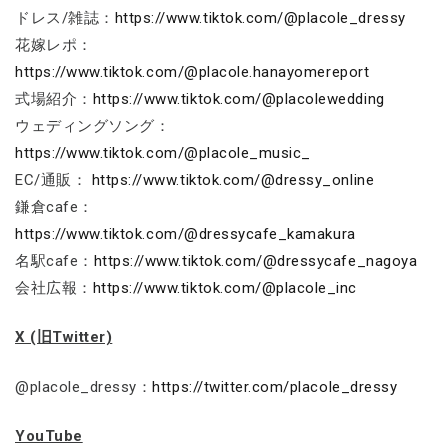
ドレス/雑誌：
https://www.tiktok.com/@placole_dressy
花嫁レポ：
https://www.tiktok.com/@placole.hanayomereport
式場紹介：
https://www.tiktok.com/@placolewedding
ウェディングソング：
https://www.tiktok.com/@placole_music_
EC/通販：
https://www.tiktok.com/@dressy_online
鎌倉cafe：
https://www.tiktok.com/@dressycafe_kamakura
名駅cafe：
https://www.tiktok.com/@dressycafe_nagoya
会社広報：
https://www.tiktok.com/@placole_inc
X (旧Twitter)
@placole_dressy：
https://twitter.com/placole_dressy
YouTube