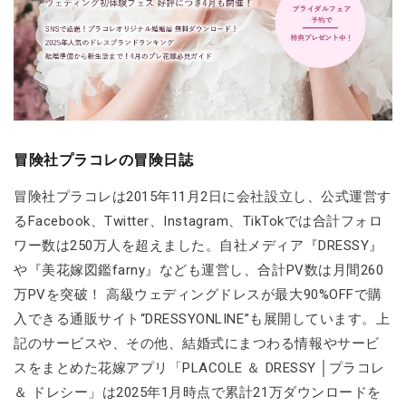
冒険社プラコレの冒険日誌
冒険社プラコレは2015年11月2日に会社設立し、公式運営す
るFacebook、Twitter、Instagram、TikTokでは合計フォロ
ワー数は250万人を超えました。自社メディア『DRESSY』
や『美花嫁図鑑farny』なども運営し、合計PV数は月間260
万PVを突破！ 高級ウェディングドレスが最大90%OFFで購
入できる通販サイト“DRESSYONLINE”も展開しています。上
記のサービスや、その他、結婚式にまつわる情報やサービ
スをまとめた花嫁アプリ「PLACOLE ＆ DRESSY │プラコレ
＆ ドレシー」は2025年1月時点で累計21万ダウンロードを