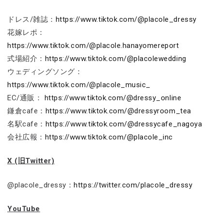
ドレス/雑誌：
https://www.tiktok.com/@placole_dressy
花嫁レポ：
https://www.tiktok.com/@placole.hanayomereport
式場紹介：
https://www.tiktok.com/@placolewedding
ウェディングソング：
https://www.tiktok.com/@placole_music_
EC/通販：
https://www.tiktok.com/@dressy_online
鎌倉cafe：
https://www.tiktok.com/@dressyroom_tea
名駅cafe：
https://www.tiktok.com/@dressycafe_nagoya
会社広報：
https://www.tiktok.com/@placole_inc
X (旧Twitter)
@placole_dressy：
https://twitter.com/placole_dressy
YouTube