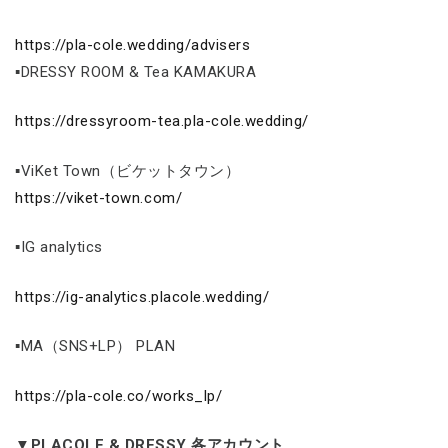
https://pla-cole.wedding/advisers
▪DRESSY ROOM & Tea KAMAKURA
https://dressyroom-tea.pla-cole.wedding/
▪ViKet Town（ビケットタウン）
https://viket-town.com/
▪IG analytics
https://ig-analytics.placole.wedding/
▪MA（SNS+LP） PLAN
https://pla-cole.co/works_lp/
▼PLACOLE & DRESSY 各アカウント