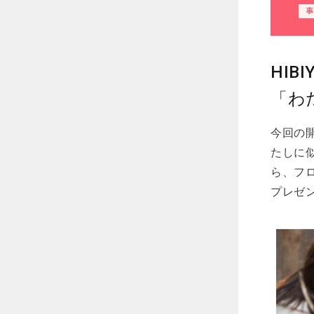
HIB
「わ
今回の開
たしに
ら、フ
プレゼ