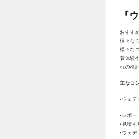
『
おすすめ
様々な
様々な
着体験
れの検
主なコ
▪️ウェ
▪️レポ
▪️見積
▪️ウェ