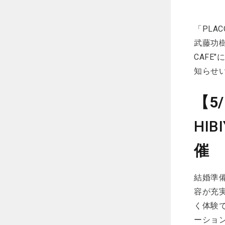
「PLA
武藤功樹
CAFE
知らせ
【5
HIB
催
結婚準
容が充実
く体験
ーション