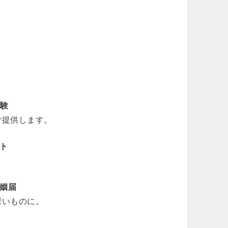
体験
ご提供します。
ント
婚姻届
深いものに。