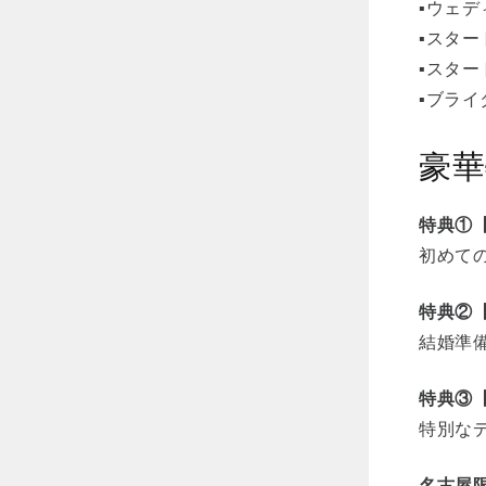
▪️ウェ
▪️スタ
▪️スタ
▪️ブラ
豪華
特典①【
初めて
特典②【
結婚準
特典③
特別な
名古屋