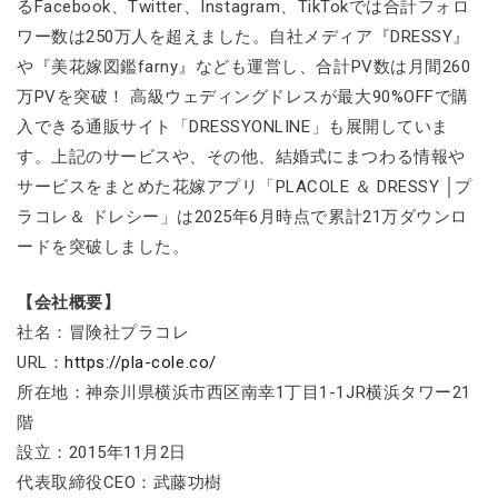
るFacebook、Twitter、Instagram、TikTokでは合計フォロ
ワー数は250万人を超えました。自社メディア『DRESSY』
や『美花嫁図鑑farny』なども運営し、合計PV数は月間260
万PVを突破！ 高級ウェディングドレスが最大90%OFFで購
入できる通販サイト「DRESSYONLINE」も展開していま
す。上記のサービスや、その他、結婚式にまつわる情報や
サービスをまとめた花嫁アプリ「PLACOLE ＆ DRESSY │プ
ラコレ＆ ドレシー」は2025年6月時点で累計21万ダウンロ
ードを突破しました。
【会社概要】
社名：冒険社プラコレ
URL：
https://pla-cole.co/
所在地：神奈川県横浜市西区南幸1丁目1-1JR横浜タワー21
階
設立：2015年11月2日
代表取締役CEO：武藤功樹