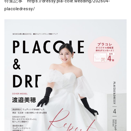
特集記事
https://dressy.pla-cole.wedding/202604-
placoledressy/