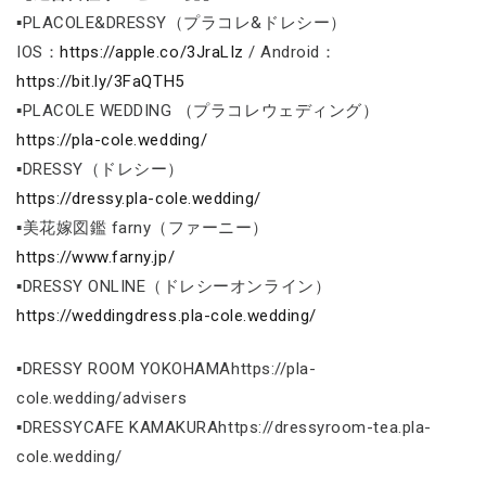
▪PLACOLE&DRESSY（プラコレ&ドレシー）
IOS：
https://apple.co/3JraLIz
/ Android：
https://bit.ly/3FaQTH5
▪PLACOLE WEDDING （プラコレウェディング）
https://pla-cole.wedding/
▪DRESSY（ドレシー）
https://dressy.pla-cole.wedding/
▪美花嫁図鑑 farny（ファーニー）
https://www.farny.jp/
▪DRESSY ONLINE（ドレシーオンライン）
https://weddingdress.pla-cole.wedding/
▪DRESSY ROOM YOKOHAMAhttps://pla-
cole.wedding/advisers
▪DRESSYCAFE KAMAKURAhttps://dressyroom-tea.pla-
cole.wedding/