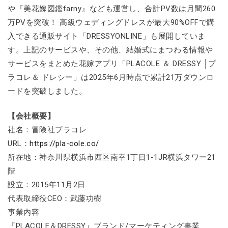
や『美花嫁図鑑farny』なども運営し、合計PV数は月間260
万PVを突破！ 高級ウェディングドレスが最大90%OFFで購
入できる通販サイト「DRESSYONLINE」も展開していま
す。上記のサービスや、その他、結婚式にまつわる情報や
サービスをまとめた花嫁アプリ「PLACOLE ＆ DRESSY │プ
ラコレ＆ ドレシー」は2025年6月時点で累計21万ダウンロ
ードを突破しました。
【会社概要】
社名：冒険社プラコレ
URL：
https://pla-cole.co/
所在地：神奈川県横浜市西区南幸1丁目1-1JR横浜タワー21
階
設立：2015年11月2日
代表取締役CEO：武藤功樹
事業内容
『PLACOLE＆DRESSY』ブランド/マーケティング事業