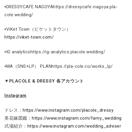
▪DRESSYCAFE NAGOYAhttps://dressycafe-nagoya.pla-
cole.wedding/
▪ViKet Town（ビケットタウン）
https://viket-town.com/
▪IG analyticshttps://ig-analytics.placole.wedding/
▪MA（SNS+LP） PLANhttps://pla-cole.co/works_lp/
▼PLACOLE & DRESSY 各アカウント
Instagram
ドレス：
https://www.instagram.com/placole_dressy
美花嫁図鑑：
https://www.instagram.com/farny_wedding
式場紹介：
https://www.instagram.com/wedding_adviser