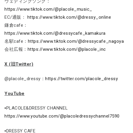
ウェディングソング：
https://www.tiktok.com/@placole_music_
EC/通販：
https://www.tiktok.com/@dressy_online
鎌倉cafe：
https://www.tiktok.com/@dressycafe_kamakura
名駅cafe：
https://www.tiktok.com/@dressycafe_nagoya
会社広報：
https://www.tiktok.com/@placole_inc
X (旧Twitter)
@placole_dressy：
https://twitter.com/placole_dressy
YouTube
▪PLACOLE&DRESSY CHANNEL
https://www.youtube.com/@placoledressychannel7590
▪DRESSY CAFE