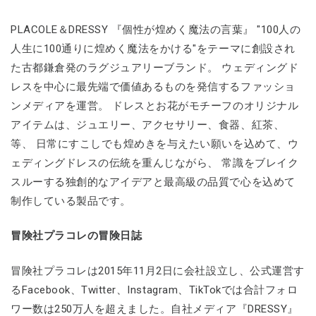
PLACOLE＆DRESSY 『個性が煌めく魔法の言葉』 "100人の
人生に100通りに煌めく魔法をかける"をテーマに創設され
た古都鎌倉発のラグジュアリーブランド。 ウェディングド
レスを中心に最先端で価値あるものを発信するファッショ
ンメディアを運営。 ドレスとお花がモチーフのオリジナル
アイテムは、ジュエリー、アクセサリー、食器、紅茶、
等、 日常にすこしでも煌めきを与えたい願いを込めて、ウ
ェディングドレスの伝統を重んじながら、 常識をブレイク
スルーする独創的なアイデアと最高級の品質で心を込めて
制作している製品です。
冒険社プラコレの冒険日誌
冒険社プラコレは2015年11月2日に会社設立し、公式運営す
るFacebook、Twitter、Instagram、TikTokでは合計フォロ
ワー数は250万人を超えました。自社メディア『DRESSY』