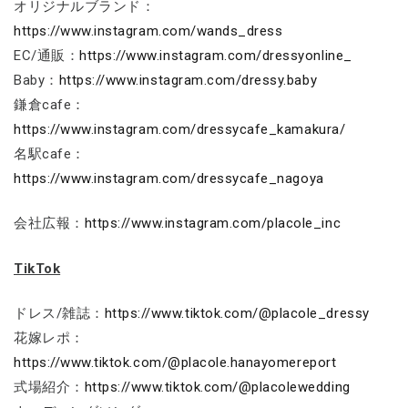
オリジナルブランド：
https://www.instagram.com/wands_dress
EC/通販：
https://www.instagram.com/dressyonline_
Baby：
https://www.instagram.com/dressy.baby
鎌倉cafe：
https://www.instagram.com/dressycafe_kamakura/
名駅cafe：
https://www.instagram.com/dressycafe_nagoya
会社広報：
https://www.instagram.com/placole_inc
TikTok
ドレス/雑誌：
https://www.tiktok.com/@placole_dressy
花嫁レポ：
https://www.tiktok.com/@placole.hanayomereport
式場紹介：
https://www.tiktok.com/@placolewedding