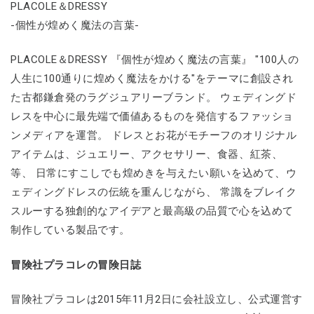
PLACOLE＆DRESSY
-個性が煌めく魔法の言葉-
PLACOLE＆DRESSY 『個性が煌めく魔法の言葉』 "100人の
人生に100通りに煌めく魔法をかける"をテーマに創設され
た古都鎌倉発のラグジュアリーブランド。 ウェディングド
レスを中心に最先端で価値あるものを発信するファッショ
ンメディアを運営。 ドレスとお花がモチーフのオリジナル
アイテムは、ジュエリー、アクセサリー、食器、紅茶、
等、 日常にすこしでも煌めきを与えたい願いを込めて、ウ
ェディングドレスの伝統を重んじながら、 常識をブレイク
スルーする独創的なアイデアと最高級の品質で心を込めて
制作している製品です。
冒険社プラコレの冒険日誌
冒険社プラコレは2015年11月2日に会社設立し、公式運営す