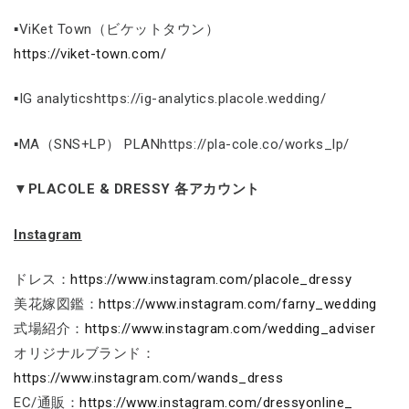
▪ViKet Town（ビケットタウン）
https://viket-town.com/
▪IG analyticshttps://ig-analytics.placole.wedding/
▪MA（SNS+LP） PLANhttps://pla-cole.co/works_lp/
▼PLACOLE & DRESSY 各アカウント
Instagram
ドレス：
https://www.instagram.com/placole_dressy
美花嫁図鑑：
https://www.instagram.com/farny_wedding
式場紹介：
https://www.instagram.com/wedding_adviser
オリジナルブランド：
https://www.instagram.com/wands_dress
EC/通販：
https://www.instagram.com/dressyonline_