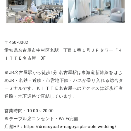
〒450-0002
愛知県名古屋市中村区名駅一丁目１番１号ＪＰタワー「Ｋ
ＩＴＴＥ名古屋」3F
※JR名古屋駅から徒歩1分 名古屋駅は東海道新幹線をはじ
めJR・名鉄・近鉄・市営地下鉄・バスが乗り入れる総合タ
ーミナルです。ＫＩＴＴＥ名古屋へのアクセスは2F歩行者
通路・地下通路で直結しています。
営業時間：10:00～20:00
※テーブル席コンセント・Wi-Fi完備
店舗HP：
https://dressycafe-nagoya.pla-cole.wedding/