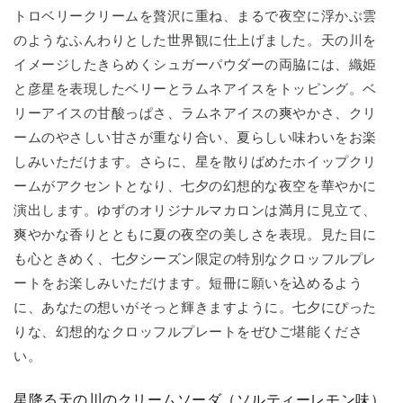
トロベリークリームを贅沢に重ね、まるで夜空に浮かぶ雲
のようなふんわりとした世界観に仕上げました。天の川を
イメージしたきらめくシュガーパウダーの両脇には、織姫
と彦星を表現したベリーとラムネアイスをトッピング。ベ
リーアイスの甘酸っぱさ、ラムネアイスの爽やかさ、クリ
ームのやさしい甘さが重なり合い、夏らしい味わいをお楽
しみいただけます。さらに、星を散りばめたホイップクリ
ームがアクセントとなり、七夕の幻想的な夜空を華やかに
演出します。ゆずのオリジナルマカロンは満月に見立て、
爽やかな香りとともに夏の夜空の美しさを表現。見た目に
も心ときめく、七夕シーズン限定の特別なクロッフルプレ
ートをお楽しみいただけます。短冊に願いを込めるよう
に、あなたの想いがそっと輝きますように。七夕にぴった
りな、幻想的なクロッフルプレートをぜひご堪能くださ
い。
星降る天の川のクリームソーダ（ソルティーレモン味）