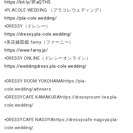
https://bit.ly/3FaQTH5
▪PLACOLE WEDDING （プラコレウェディング）
https://pla-cole.wedding/
▪DRESSY（ドレシー）
https://dressy.pla-cole.wedding/
▪美花嫁図鑑 farny（ファーニー）
https://www.farny.jp/
▪DRESSY ONLINE（ドレシーオンライン）
https://weddingdress.pla-cole.wedding/
▪DRESSY ROOM YOKOHAMAhttps://pla-
cole.wedding/advisers
▪DRESSYCAFE KAMAKURAhttps://dressyroom-tea.pla-
cole.wedding/
▪DRESSYCAFE NAGOYAhttps://dressycafe-nagoya.pla-
cole.wedding/