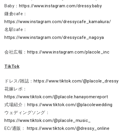
Baby：
https://www.instagram.com/dressy.baby
鎌倉cafe：
https://www.instagram.com/dressycafe_kamakura/
名駅cafe：
https://www.instagram.com/dressycafe_nagoya
会社広報：
https://www.instagram.com/placole_inc
TikTok
ドレス/雑誌：
https://www.tiktok.com/@placole_dressy
花嫁レポ：
https://www.tiktok.com/@placole.hanayomereport
式場紹介：
https://www.tiktok.com/@placolewedding
ウェディングソング：
https://www.tiktok.com/@placole_music_
EC/通販：
https://www.tiktok.com/@dressy_online