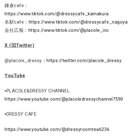
鎌倉cafe：
https://www.tiktok.com/@dressycafe_kamakura
名駅cafe：
https://www.tiktok.com/@dressycafe_nagoya
会社広報：
https://www.tiktok.com/@placole_inc
X (旧Twitter)
@placole_dressy：
https://twitter.com/placole_dressy
YouTube
▪PLACOLE&DRESSY CHANNEL
https://www.youtube.com/@placoledressychannel7590
▪DRESSY CAFE
https://www.youtube.com/@dressyroomtea6236