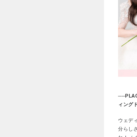
──PL
ィング
ウェデ
分らし