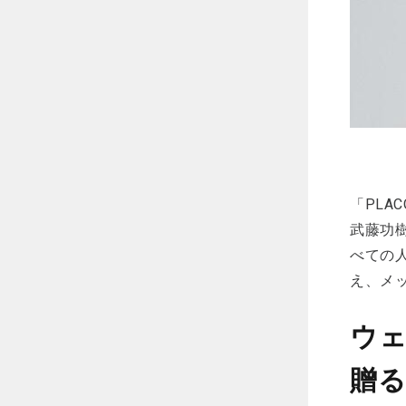
「PLA
武藤功
べての人
え、メ
ウェ
贈