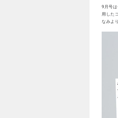
9月号
用したコ
なみよ