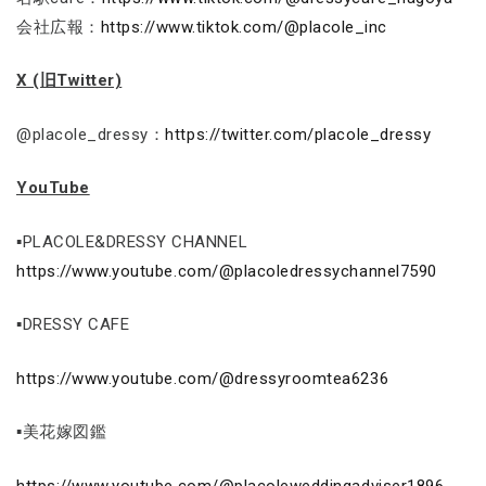
会社広報：
https://www.tiktok.com/@placole_inc
X (旧Twitter)
@placole_dressy：
https://twitter.com/placole_dressy
YouTube
▪PLACOLE&DRESSY CHANNEL
https://www.youtube.com/@placoledressychannel7590
▪DRESSY CAFE
https://www.youtube.com/@dressyroomtea6236
▪美花嫁図鑑
https://www.youtube.com/@placoleweddingadviser1896