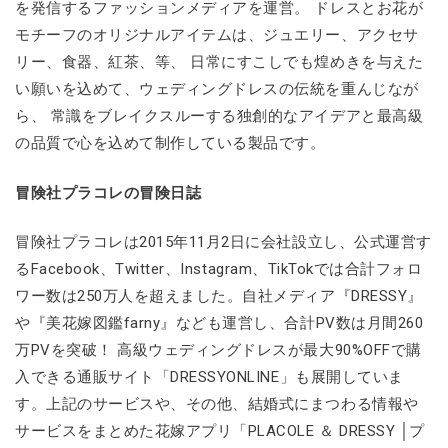
を発信するファッションメディアを運営。 ドレスとお花が
モチーフのオリジナルアイテムは、ジュエリー、アクセサ
リー、食器、紅茶、等、 日常にすこしでも煌めきを与えた
い願いを込めて、ウェディングドレスの伝統を重んじなが
ら、 常識をブレイクスルーする独創的なアイデアと最高級
の品質で心を込めて制作している製品です。
冒険社プラコレの冒険日誌
冒険社プラコレは2015年11月2日に会社設立し、公式運営す
るFacebook、Twitter、Instagram、TikTokでは合計フォロ
ワー数は250万人を超えました。自社メディア『DRESSY』
や『美花嫁図鑑farny』なども運営し、合計PV数は月間260
万PVを突破！ 高級ウェディングドレスが最大90%OFFで購
入できる通販サイト「DRESSYONLINE」も展開していま
す。上記のサービスや、その他、結婚式にまつわる情報や
サービスをまとめた花嫁アプリ「PLACOLE ＆ DRESSY │プ