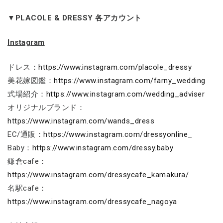
▼PLACOLE & DRESSY 各アカウント
Instagram
ドレス：
https://www.instagram.com/placole_dressy
美花嫁図鑑：
https://www.instagram.com/farny_wedding
式場紹介：
https://www.instagram.com/wedding_adviser
オリジナルブランド：
https://www.instagram.com/wands_dress
EC/通販：
https://www.instagram.com/dressyonline_
Baby：
https://www.instagram.com/dressy.baby
鎌倉cafe：
https://www.instagram.com/dressycafe_kamakura/
名駅cafe：
https://www.instagram.com/dressycafe_nagoya