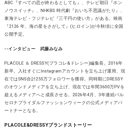
ABC『すべての恋が終わるとしても』、テレビ朝日『ホン
ノウスイッチ』、NHKBS 時代劇『おいち不思議がたり』、
東海テレビ・フジテレビ『三千円の使い方』がある。映画
『2126 年、海の星をさがして』(ヒロイン)が今秋頃に全国
公開予定。
--インタビュー 武藤みなみ
PLACOLE ＆ DRESSY(プラコレ&ドレシー)編集長。2016年
新卒。入社すぐにInstagramアカウントを立ち上げ運用、現
在ではSNS合計255万フォロワーを獲得。同時期にDRESSY
のオウンドメディアを立ち上げ、現在では年間3600万PVを
超えるメディアへと成長させる。2026年4月、3年連続バル
セロナブライダルファッションウィークの公式メディアパ
ートナーとなる。
PLACOLE&DRESSYブランドストーリー