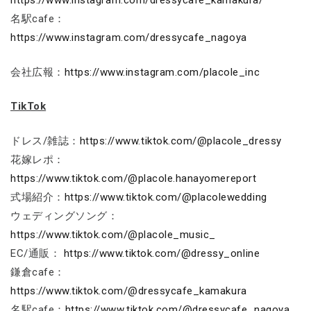
https://www.instagram.com/dressycafe_kamakura/
名駅cafe：
https://www.instagram.com/dressycafe_nagoya
会社広報：
https://www.instagram.com/placole_inc
TikTok
ドレス/雑誌：
https://www.tiktok.com/@placole_dressy
花嫁レポ：
https://www.tiktok.com/@placole.hanayomereport
式場紹介：
https://www.tiktok.com/@placolewedding
ウェディングソング：
https://www.tiktok.com/@placole_music_
EC/通販：
https://www.tiktok.com/@dressy_online
鎌倉cafe：
https://www.tiktok.com/@dressycafe_kamakura
名駅cafe：
https://www.tiktok.com/@dressycafe_nagoya