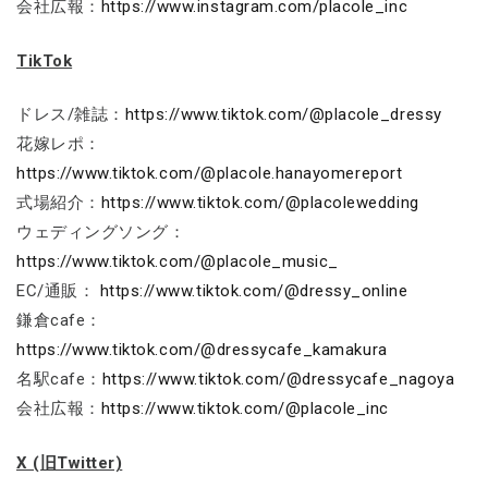
会社広報：
https://www.instagram.com/placole_inc
TikTok
ドレス/雑誌：
https://www.tiktok.com/@placole_dressy
花嫁レポ：
https://www.tiktok.com/@placole.hanayomereport
式場紹介：
https://www.tiktok.com/@placolewedding
ウェディングソング：
https://www.tiktok.com/@placole_music_
EC/通販：
https://www.tiktok.com/@dressy_online
鎌倉cafe：
https://www.tiktok.com/@dressycafe_kamakura
名駅cafe：
https://www.tiktok.com/@dressycafe_nagoya
会社広報：
https://www.tiktok.com/@placole_inc
X (旧Twitter)