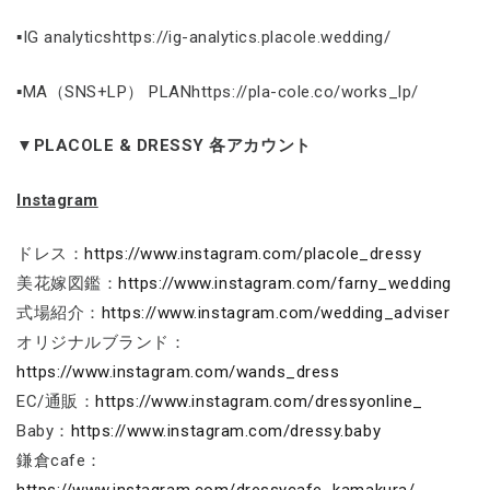
▪IG analyticshttps://ig-analytics.placole.wedding/
▪MA（SNS+LP） PLANhttps://pla-cole.co/works_lp/
▼PLACOLE & DRESSY 各アカウント
Instagram
ドレス：
https://www.instagram.com/placole_dressy
美花嫁図鑑：
https://www.instagram.com/farny_wedding
式場紹介：
https://www.instagram.com/wedding_adviser
オリジナルブランド：
https://www.instagram.com/wands_dress
EC/通販：
https://www.instagram.com/dressyonline_
Baby：
https://www.instagram.com/dressy.baby
鎌倉cafe：