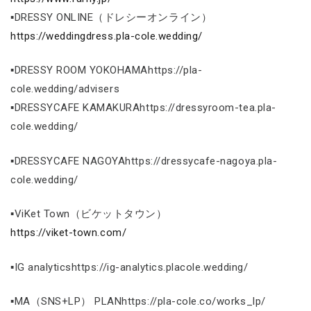
▪DRESSY ONLINE（ドレシーオンライン）
https://weddingdress.pla-cole.wedding/
▪DRESSY ROOM YOKOHAMAhttps://pla-
cole.wedding/advisers
▪DRESSYCAFE KAMAKURAhttps://dressyroom-tea.pla-
cole.wedding/
▪DRESSYCAFE NAGOYAhttps://dressycafe-nagoya.pla-
cole.wedding/
▪ViKet Town（ビケットタウン）
https://viket-town.com/
▪IG analyticshttps://ig-analytics.placole.wedding/
▪MA（SNS+LP） PLANhttps://pla-cole.co/works_lp/