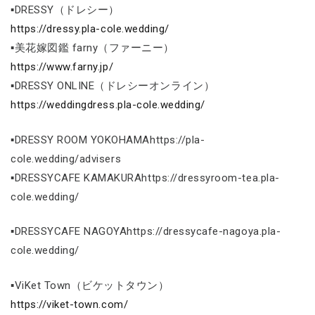
▪DRESSY（ドレシー）
https://dressy.pla-cole.wedding/
▪美花嫁図鑑 farny（ファーニー）
https://www.farny.jp/
▪DRESSY ONLINE（ドレシーオンライン）
https://weddingdress.pla-cole.wedding/
▪DRESSY ROOM YOKOHAMAhttps://pla-
cole.wedding/advisers
▪DRESSYCAFE KAMAKURAhttps://dressyroom-tea.pla-
cole.wedding/
▪DRESSYCAFE NAGOYAhttps://dressycafe-nagoya.pla-
cole.wedding/
▪ViKet Town（ビケットタウン）
https://viket-town.com/