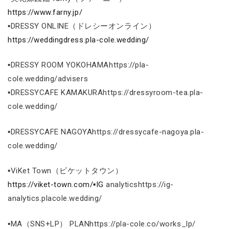
https://www.farny.jp/
▪DRESSY ONLINE（ドレシーオンライン）
https://weddingdress.pla-cole.wedding/
▪DRESSY ROOM YOKOHAMAhttps://pla-
cole.wedding/advisers
▪DRESSYCAFE KAMAKURAhttps://dressyroom-tea.pla-
cole.wedding/
▪DRESSYCAFE NAGOYAhttps://dressycafe-nagoya.pla-
cole.wedding/
▪ViKet Town（ビケットタウン）
https://viket-town.com/▪IG
analyticshttps://ig-
analytics.placole.wedding/
▪MA（SNS+LP） PLANhttps://pla-cole.co/works_lp/