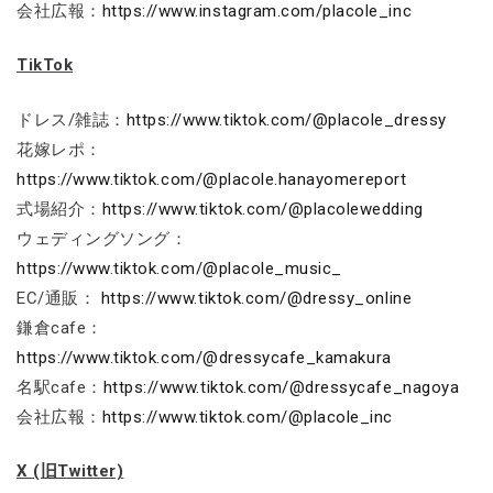
会社広報：
https://www.instagram.com/placole_inc
TikTok
ドレス/雑誌：
https://www.tiktok.com/@placole_dressy
花嫁レポ：
https://www.tiktok.com/@placole.hanayomereport
式場紹介：
https://www.tiktok.com/@placolewedding
ウェディングソング：
https://www.tiktok.com/@placole_music_
EC/通販：
https://www.tiktok.com/@dressy_online
鎌倉cafe：
https://www.tiktok.com/@dressycafe_kamakura
名駅cafe：
https://www.tiktok.com/@dressycafe_nagoya
会社広報：
https://www.tiktok.com/@placole_inc
X (旧Twitter)