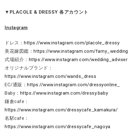
▼PLACOLE & DRESSY 各アカウント
Instagram
ドレス：
https://www.instagram.com/placole_dressy
美花嫁図鑑：
https://www.instagram.com/farny_wedding
式場紹介：
https://www.instagram.com/wedding_adviser
オリジナルブランド：
https://www.instagram.com/wands_dress
EC/通販：
https://www.instagram.com/dressyonline_
Baby：
https://www.instagram.com/dressy.baby
鎌倉cafe：
https://www.instagram.com/dressycafe_kamakura/
名駅cafe：
https://www.instagram.com/dressycafe_nagoya