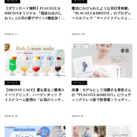
サービス
サービス
【ダウンロード無料】PLACOLE＆
魔法にかけられたような非日常体験。
DRESSYオリジナル 『顔合わせのし
「PLACOLE＆DRESSY」のプロデュ
おり』に6月の新デザイン3種追加！名
ースカフェで「マーメイドドレスとサ
前やプロフィールを誰でもカスタマイ
マーバケーションフェア」を期間限定
ズ可能！
開催
2026.6.11
2026.6.10
サービス
サービス
【DRESSY CAFE】夏を彩るご褒美ス
俳優・モデルとして活躍する香音さん
イーツドリンク。ハーゲンダッツ ア
が『PLACOLE＆DRESSY』にウェデ
イスクリーム使用の「お花のリッチク
ィングドレス姿で初登場！ウェディン
リームソーダ」を期間限定販売
グドレスに憧れるすべての人へのメッ
セージとは
2026.6.10
2026.6.8