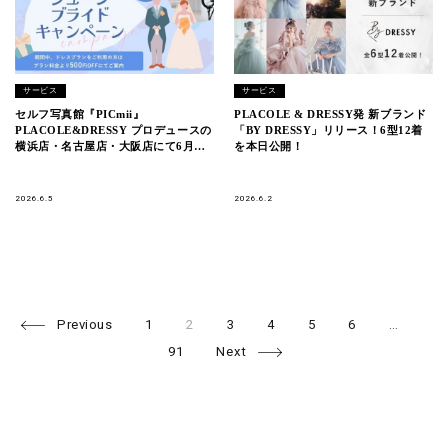
サービス
サービス
セルフ写真館『PICmii』
PLACOLE & DRESSY発 新ブランド
PLACOLE&DRESSY プロデュースの
「BY DRESSY」リリース！6型12着
横浜店・名古屋店・大阪店にて6月限
を本日公開！
定『ジューンブライドキャンペーン』
スタート！
2026.6.5
2026.6.2
Page
Page
Page
Page
Page
Page
Pa
Posts
Previous
1
2
3
4
5
6
…
navigation
91
Next