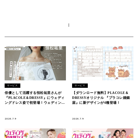
|
サービス
サービス
俳優として活躍する恒松祐里さんが
【ダウンロード無料】PLACOLE＆
『PLACOLE＆DRESSY』にウェディ
DRESSYオリジナル 『プラコレ婚姻
ングドレス姿で初登場！ウェディング
届』に新デザインが4種登場！
ドレスに憧れるすべての人へのメッセ
ージとは
2026.7.9
2026.7.9