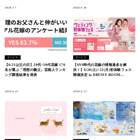
2026.7.1
2026.6.26
サービス
サービス
【6/21は父の日】20代~30代花嫁 176
【SNS時代の花嫁の情報過多を解
名が選ぶ「理想の義父」芸能人ランキ
決！】6/20(土)~22(月)初体験フェス
ング調査結果を発表
開催決定 in DRESSY ROOM
YOKOHAMA（横浜駅直結）
2026.6.21
2026.6.12