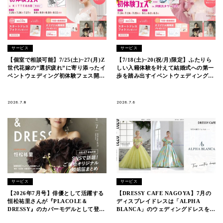
サービス
サービス
【個室で相談可能】7/25(土)~27(月)Z
【7/18(土)~20(祝/月)限定】ふたりら
世代花嫁の”選択疲れ”に寄り添ったイ
しい入籍体験を叶えて結婚式への第一
ベントウェディング初体験フェス開催
歩を踏み出すイベントウェディングフ
決定 in DRESSY ROOM
ェス開催決定 in DRESSY ROOM
NAGOYA（名古屋駅直結）
OSAKA（大阪駅直結）
2026.7.8
2026.7.6
サービス
サービス
【2026年7月号】俳優として活躍する
【DRESSY CAFE NAGOYA】7月の
恒松祐里さんが『PLACOLE＆
ディスプレイドレスは「ALPHA
DRESSY』のカバーモデルとして登
BLANCA」のウェディングドレスを期
場！
間限定でお届けいたします。