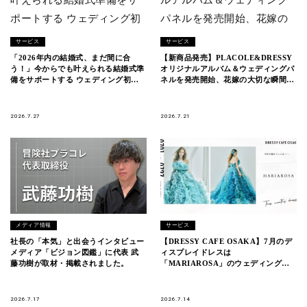
サービス
サービス
「2026年内の結婚式、まだ間に合
【新商品発売】PLACOLE&DRESSY
う！」今からでも叶えられる結婚式準
オリジナルアルバム＆ウェディングパ
備をサポートする ウェディング初体
ネルを発売開始、花嫁の大切な瞬間を
験フェス開催決定 in DRESSY ROOM
美しく残す4アイテムが登場。
YOKOHAMA（横浜駅直結）
2026.7.27
2026.7.21
メディア情報
サービス
社長の「本気」と出会うインタビュー
【DRESSY CAFE OSAKA】7月のデ
メディア「ビジョン図鑑」に代表 武
ィスプレイドレスは
藤功樹が取材・掲載されました。
「MARIAROSA」のウェディングド
レスを期間限定でお届けいたします。
2026.7.17
2026.7.14