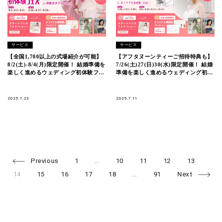
サービス
サービス
【全国1,700以上の式場紹介が可能】
【アフタヌーンティーご招待特典も】
8/2(土)-8/4(月)限定開催！ 結婚準備を
7/26(土)27(日)30(水)限定開催！ 結婚
楽しく進めるウェディング初体験フェ
準備を楽しく進めるウェディング初体
ス開催決定 in DRESSY ROOM（横浜
験フェス開催決定 in DRESSY
駅直結）
CAFE（名古屋直結）
2025.7.22
2025.7.11
Page
Page
Page
Page
Page
Pag
Posts
Previous
1
…
10
11
12
13
Page
Page
Page
Page
Page
navigation
14
15
16
17
18
…
91
Next