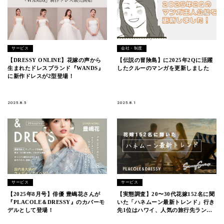
サービス
会社・制度
【DRESSY ONLINE】花嫁の声から
【伝説の冒険島】に2025年2Qに活躍
生まれたドレスブランド『WANDS』
したクルーのマンガを更新しました
に新作ドレスが2型登場！
2025.8.5
2025.8.1
サービス
サービス
【2025年8月号】俳優 豊嶋花さんが
【実態調査】20〜30代花嫁152名に聞
『PLACOLE＆DRESSY』のカバーモ
いた「ハネムーン最新トレンド」行き
デルとして登場！
先1位はハワイ、人気の旅行先ランキ
ングも発表