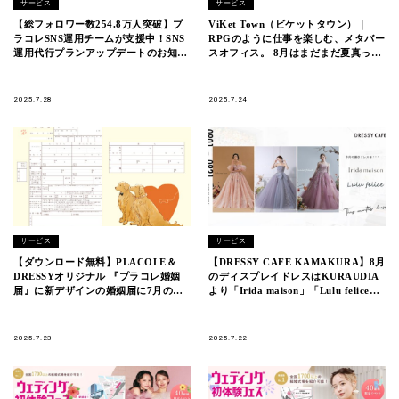
サービス
サービス
【総フォロワー数254.8万人突破】プ
ViKet Town（ビケットタウン）｜
ラコレSNS運用チームが支援中！SNS
RPGのように仕事を楽しむ、メタバー
運用代行プランアップデートのお知ら
スオフィス。 8月はまだまだ夏真っ盛
せ
り！この暑さを吹き飛ばす新作アバタ
ーが登場！
2025.7.28
2025.7.24
サービス
サービス
【ダウンロード無料】PLACOLE＆
【DRESSY CAFE KAMAKURA】8月
DRESSYオリジナル 『プラコレ婚姻
のディスプレイドレスはKURAUDIA
届』に新デザインの婚姻届に7月の新
より「Irida maison」「Lulu felice」
デザイン＆「御朱印スペース付き婚姻
のウェディングドレスを期間限定でお
届」を新たに制作！
届けいたします。
2025.7.23
2025.7.22