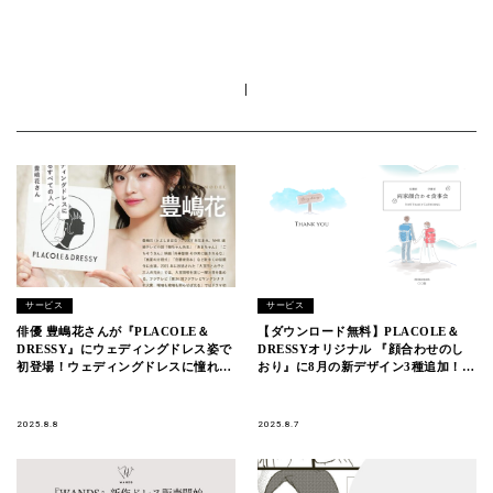
|
サービス
サービス
俳優 豊嶋花さんが『PLACOLE＆
【ダウンロード無料】PLACOLE＆
DRESSY』にウェディングドレス姿で
DRESSYオリジナル 『顔合わせのし
初登場！ウェディングドレスに憧れる
おり』に8月の新デザイン3種追加！名
すべての人へのメッセージとは
前やプロフィールを誰でもカスタマイ
ズ可能！
2025.8.8
2025.8.7