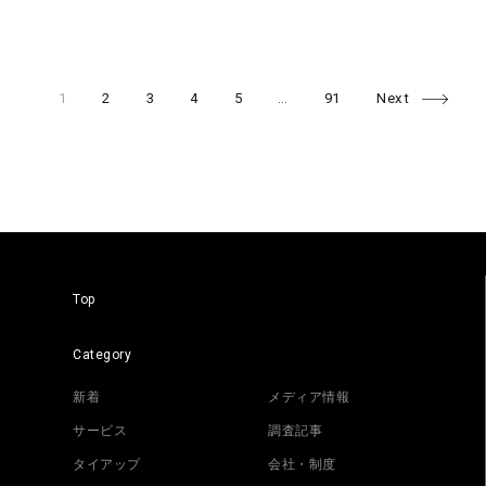
Page
Page
Page
Page
Page
Page
Posts
1
2
3
4
5
…
91
Next
navigation
Top
Category
新着
メディア情報
サービス
調査記事
タイアップ
会社・制度