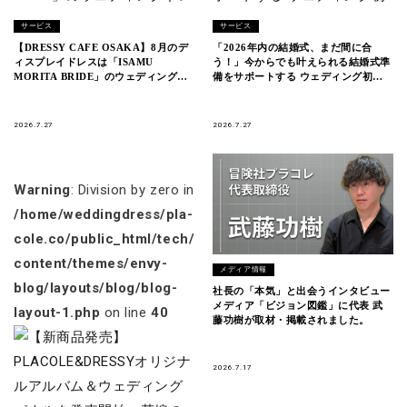
サービス
サービス
【DRESSY CAFE OSAKA】8月のデ
「2026年内の結婚式、まだ間に合
ィスプレイドレスは「ISAMU
う！」今からでも叶えられる結婚式準
MORITA BRIDE」のウェディングド
備をサポートする ウェディング初体
レスを期間限定でお届けいたします。
験フェス開催決定 in DRESSY ROOM
YOKOHAMA（横浜駅直結）
2026.7.27
2026.7.27
Warning
: Division by zero in
/home/weddingdress/pla-
cole.co/public_html/tech/wp-
content/themes/envy-
メディア情報
blog/layouts/blog/blog-
社長の「本気」と出会うインタビュー
メディア「ビジョン図鑑」に代表 武
layout-1.php
on line
40
藤功樹が取材・掲載されました。
2026.7.17