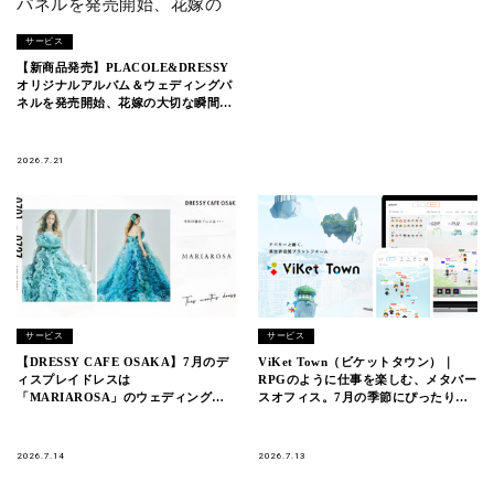
サービス
【新商品発売】PLACOLE&DRESSY
オリジナルアルバム＆ウェディングパ
ネルを発売開始、花嫁の大切な瞬間を
美しく残す4アイテムが登場。
2026.7.21
サービス
サービス
【DRESSY CAFE OSAKA】7月のデ
ViKet Town（ビケットタウン）｜
ィスプレイドレスは
RPGのように仕事を楽しむ、メタバー
「MARIAROSA」のウェディングド
スオフィス。7月の季節にぴったりの
レスを期間限定でお届けいたします。
新衣装が登場！
2026.7.14
2026.7.13