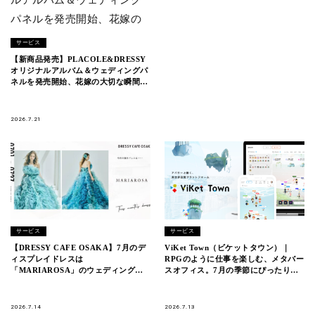
サービス
【新商品発売】PLACOLE&DRESSY
オリジナルアルバム＆ウェディングパ
ネルを発売開始、花嫁の大切な瞬間を
美しく残す4アイテムが登場。
2026.7.21
サービス
サービス
【DRESSY CAFE OSAKA】7月のデ
ViKet Town（ビケットタウン）｜
ィスプレイドレスは
RPGのように仕事を楽しむ、メタバー
「MARIAROSA」のウェディングド
スオフィス。7月の季節にぴったりの
レスを期間限定でお届けいたします。
新衣装が登場！
2026.7.14
2026.7.13