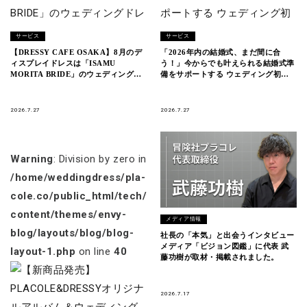
サービス
サービス
【DRESSY CAFE OSAKA】8月のデ
「2026年内の結婚式、まだ間に合
ィスプレイドレスは「ISAMU
う！」今からでも叶えられる結婚式準
MORITA BRIDE」のウェディングド
備をサポートする ウェディング初体
レスを期間限定でお届けいたします。
験フェス開催決定 in DRESSY ROOM
YOKOHAMA（横浜駅直結）
2026.7.27
2026.7.27
Warning
: Division by zero in
/home/weddingdress/pla-
cole.co/public_html/tech/wp-
content/themes/envy-
メディア情報
blog/layouts/blog/blog-
社長の「本気」と出会うインタビュー
メディア「ビジョン図鑑」に代表 武
layout-1.php
on line
40
藤功樹が取材・掲載されました。
2026.7.17