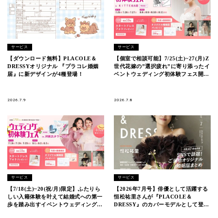
サービス
サービス
【ダウンロード無料】PLACOLE＆
【個室で相談可能】7/25(土)~27(月)Z
DRESSYオリジナル 『プラコレ婚姻
世代花嫁の”選択疲れ”に寄り添ったイ
届』に新デザインが4種登場！
ベントウェディング初体験フェス開催
決定 in DRESSY ROOM
NAGOYA（名古屋駅直結）
2026.7.9
2026.7.8
サービス
サービス
【7/18(土)~20(祝/月)限定】ふたりら
【2026年7月号】俳優として活躍する
しい入籍体験を叶えて結婚式への第一
恒松祐里さんが『PLACOLE＆
歩を踏み出すイベントウェディングフ
DRESSY』のカバーモデルとして登
ェス開催決定 in DRESSY ROOM
場！