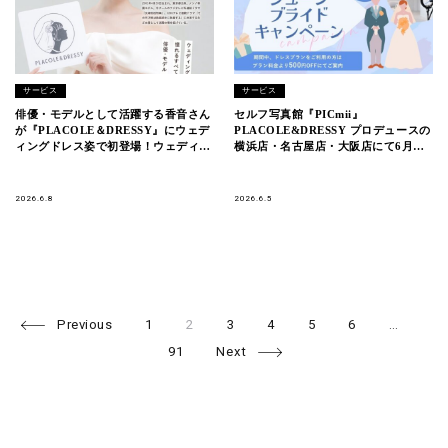
サービス
サービス
俳優・モデルとして活躍する香音さん
セルフ写真館『PICmii』
が『PLACOLE＆DRESSY』にウェデ
PLACOLE&DRESSY プロデュースの
ィングドレス姿で初登場！ウェディン
横浜店・名古屋店・大阪店にて6月限
グドレスに憧れるすべての人へのメッ
定『ジューンブライドキャンペーン』
セージとは
スタート！
2026.6.8
2026.6.5
Page
Page
Page
Page
Page
Page
Pa
Posts
Previous
1
2
3
4
5
6
…
navigation
91
Next