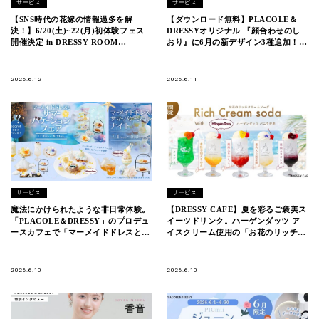
サービス
サービス
【SNS時代の花嫁の情報過多を解
【ダウンロード無料】PLACOLE＆
決！】6/20(土)~22(月)初体験フェス
DRESSYオリジナル 『顔合わせのし
開催決定 in DRESSY ROOM
おり』に6月の新デザイン3種追加！名
YOKOHAMA（横浜駅直結）
前やプロフィールを誰でもカスタマイ
ズ可能！
2026.6.12
2026.6.11
サービス
サービス
魔法にかけられたような非日常体験。
【DRESSY CAFE】夏を彩るご褒美ス
「PLACOLE＆DRESSY」のプロデュ
イーツドリンク。ハーゲンダッツ ア
ースカフェで「マーメイドドレスとサ
イスクリーム使用の「お花のリッチク
マーバケーションフェア」を期間限定
リームソーダ」を期間限定販売
開催
2026.6.10
2026.6.10