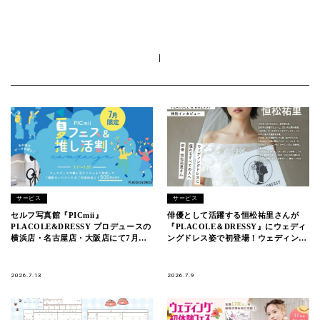
|
サービス
サービス
セルフ写真館『PICmii』
俳優として活躍する恒松祐里さんが
PLACOLE&DRESSY プロデュースの
『PLACOLE＆DRESSY』にウェディ
横浜店・名古屋店・大阪店にて7月
ングドレス姿で初登場！ウェディング
『夏フェス＆推し活割』開催中！
ドレスに憧れるすべての人へのメッセ
ージとは
2026.7.13
2026.7.9