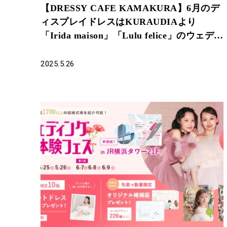
【DRESSY CAFE KAMAKURA】6月のデ
ィスプレイドレスはKURAUDIAより
「Irida maison」「Lulu felice」のウェディ
ングドレスを期間限定でお届けいたしま
す。
2025.5.26