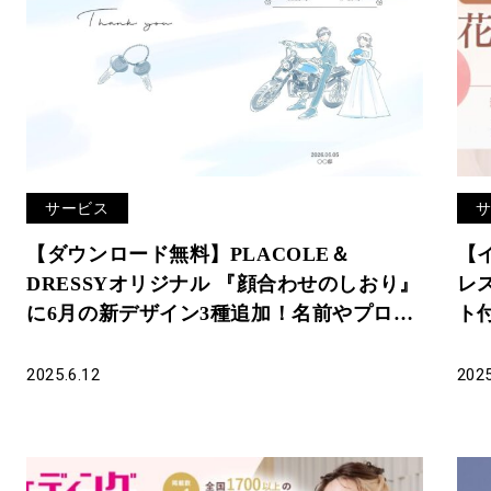
サービス
【ダウンロード無料】PLACOLE＆
【
DRESSYオリジナル 『顔合わせのしおり』
レ
に6月の新デザイン3種追加！名前やプロフ
ト付
ィールを誰でもカスタマイズ可能！
R
2025.6.12
2025