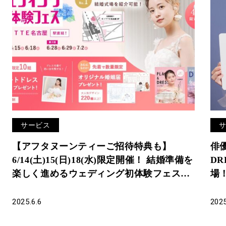
サービス
【アフタヌーンティーご招待特典も】
俳
6/14(土)15(日)18(水)限定開催！ 結婚準備を
D
楽しく進めるウェディング初体験フェス開
場
催決定 in DRESSY CAFE（名古屋直結）
人
2025.6.6
2025