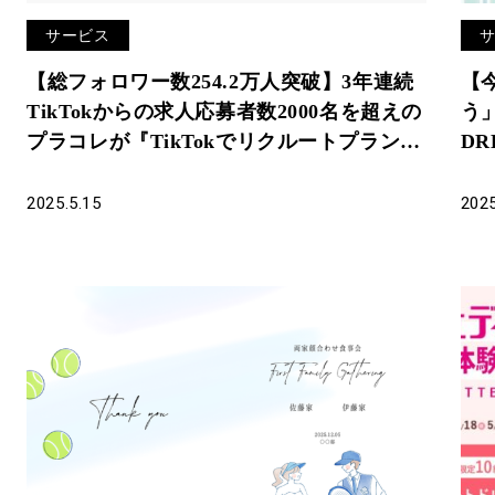
サービス
【総フォロワー数254.2万人突破】3年連続
【今
TikTokからの求人応募者数2000名を超えの
う
プラコレが『TikTokでリクルートプラン』
DR
企業の運用を支援中！
ン
2025.5.15
2025