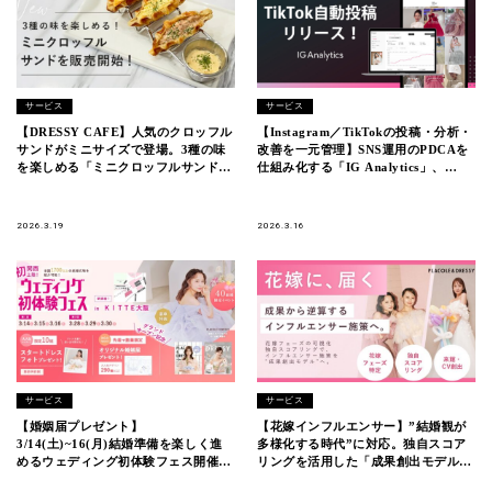
サービス
サービス
【DRESSY CAFE】人気のクロッフル
【Instagram／TikTokの投稿・分析・
サンドがミニサイズで登場。3種の味
改善を一元管理】SNS運用のPDCAを
を楽しめる「ミニクロッフルサンド」
仕組み化する「IG Analytics」、
を販売開始
TikTok予約投稿機能をリリース
2026.3.19
2026.3.16
サービス
サービス
【婚姻届プレゼント】
【花嫁インフルエンサー】”結婚観が
3/14(土)~16(月)結婚準備を楽しく進
多様化する時代”に対応。独自スコア
めるウェディング初体験フェス開催決
リングを活用した「成果創出モデル」
定 in DRESSY ROOM OSAKA（大阪
へアップデート