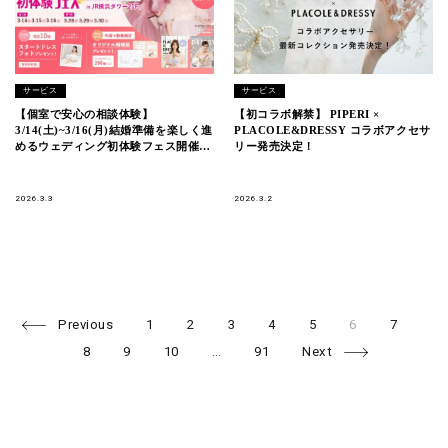
サービス
サービス
【個室で安心の相談体験】
【初コラボ解禁】 PIPERI ×
3/14(土)~3/16(月)結婚準備を楽しく進
PLACOLE&DRESSY コラボアクセサ
めるウェディング初体験フェス開催決
リー発売決定！
定 in DRESSY ROOM
YOKOHAMA（横浜駅直結）
2026.3.3
2026.3.2
Page
Page
Page
Page
Page
Page
Page
Pa
Posts
Previous
1
2
3
4
5
6
7
Page
Page
Page
navigation
8
9
10
…
91
Next