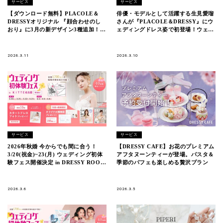
サービス
サービス
【ダウンロード無料】PLACOLE＆
俳優・モデルとして活躍する生見愛瑠
DRESSYオリジナル 『顔合わせのし
さんが『PLACOLE＆DRESSY』にウ
おり』に3月の新デザイン3種追加！名
ェディングドレス姿で初登場！ウェデ
前やプロフィールを誰でもカスタマイ
ィングドレスに憧れるすべての人への
ズ可能！
メッセージとは
2026.3.11
2026.3.10
サービス
サービス
2026年秋婚 今からでも間に合う！
【DRESSY CAFE】お花のプレミアム
3/20(祝金)~23(月) ウェディング初体
アフタヌーンティーが登場。パスタ＆
験フェス開催決定 in DRESSY ROOM
季節のパフェも楽しめる贅沢プラン
NAGOYA（名古屋駅直結）
2026.3.6
2026.3.5