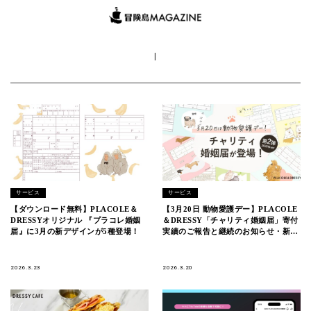
|
サービス
サービス
【ダウンロード無料】PLACOLE＆
【3月20日 動物愛護デー】PLACOLE
DRESSYオリジナル 『プラコレ婚姻
＆DRESSY「チャリティ婚姻届」寄付
届』に3月の新デザインが5種登場！
実績のご報告と継続のお知らせ・新た
に婚姻届も発売開始！
2026.3.23
2026.3.20