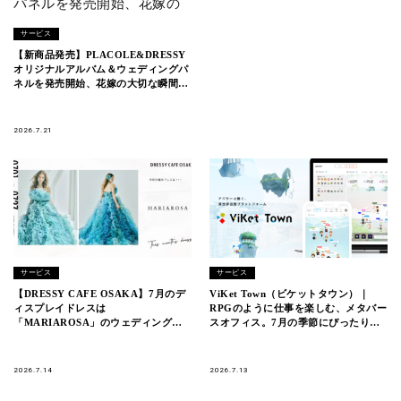
サービス
【新商品発売】PLACOLE&DRESSY
オリジナルアルバム＆ウェディングパ
ネルを発売開始、花嫁の大切な瞬間を
美しく残す4アイテムが登場。
2026.7.21
サービス
サービス
【DRESSY CAFE OSAKA】7月のデ
ViKet Town（ビケットタウン）｜
ィスプレイドレスは
RPGのように仕事を楽しむ、メタバー
「MARIAROSA」のウェディングド
スオフィス。7月の季節にぴったりの
レスを期間限定でお届けいたします。
新衣装が登場！
2026.7.14
2026.7.13