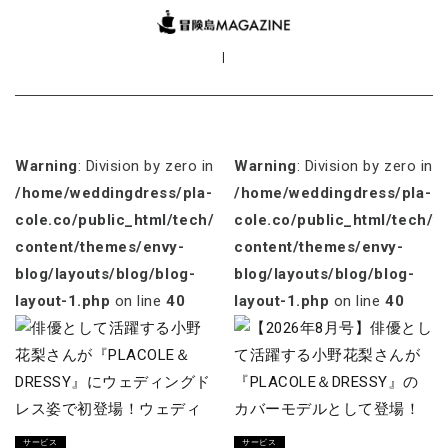
|
Warning
: Division by zero in
Warning
: Division by zero in
/home/weddingdress/pla-
/home/weddingdress/pla-
cole.co/public_html/tech/wp-
cole.co/public_html/tech/w
content/themes/envy-
content/themes/envy-
blog/layouts/blog/blog-
blog/layouts/blog/blog-
layout-1.php
on line
40
layout-1.php
on line
40
サービス
サービス