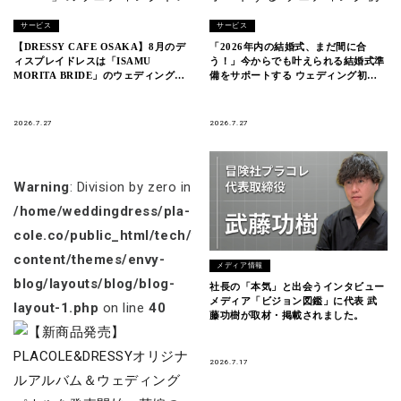
サービス
サービス
【DRESSY CAFE OSAKA】8月のデ
「2026年内の結婚式、まだ間に合
ィスプレイドレスは「ISAMU
う！」今からでも叶えられる結婚式準
MORITA BRIDE」のウェディングド
備をサポートする ウェディング初体
レスを期間限定でお届けいたします。
験フェス開催決定 in DRESSY ROOM
YOKOHAMA（横浜駅直結）
2026.7.27
2026.7.27
Warning
: Division by zero in
/home/weddingdress/pla-
cole.co/public_html/tech/wp-
content/themes/envy-
メディア情報
blog/layouts/blog/blog-
社長の「本気」と出会うインタビュー
メディア「ビジョン図鑑」に代表 武
layout-1.php
on line
40
藤功樹が取材・掲載されました。
2026.7.17