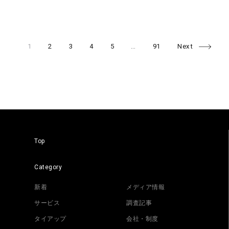
Page
Page
Page
Page
Page
Page
Posts
1
2
3
4
5
…
91
Next
navigation
Top
Category
新着
メディア情報
サービス
調査記事
タイアップ
会社・制度