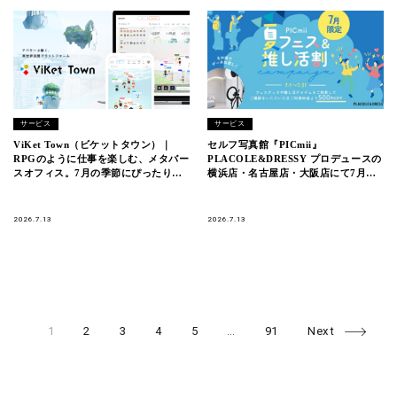
サービス
サービス
ViKet Town（ビケットタウン）｜
セルフ写真館『PICmii』
RPGのように仕事を楽しむ、メタバー
PLACOLE&DRESSY プロデュースの
スオフィス。7月の季節にぴったりの
横浜店・名古屋店・大阪店にて7月
新衣装が登場！
『夏フェス＆推し活割』開催中！
2026.7.13
2026.7.13
Page
Page
Page
Page
Page
Page
Posts
1
2
3
4
5
…
91
Next
navigation