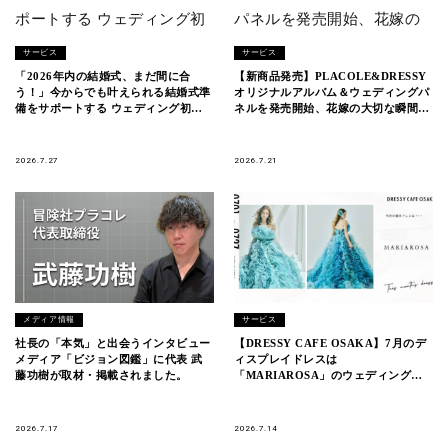
サービス
サービス
「2026年内の結婚式、まだ間に合
【新商品発売】PLACOLE&DRESSY
う！」今からでも叶えられる結婚式準
オリジナルアルバム＆ウェディングパ
備をサポートする ウェディング初体
ネルを発売開始、花嫁の大切な瞬間を
験フェス開催決定 in DRESSY ROOM
美しく残す4アイテムが登場。
YOKOHAMA（横浜駅直結）
2026.7.27
2026.7.21
メディア情報
サービス
社長の「本気」と出会うインタビュー
【DRESSY CAFE OSAKA】7月のデ
メディア「ビジョン図鑑」に代表 武
ィスプレイドレスは
藤功樹が取材・掲載されました。
「MARIAROSA」のウェディングド
レスを期間限定でお届けいたします。
2026.7.17
2026.7.14