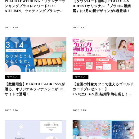
PLACOLEWEDDING「プランナーラ
【ダウンロード無料】PLACOLE＆
ンキングプラコレアワード2025
DRESSYオリジナル 『プラコレ婚姻
AUTUMN」ウェディングプランナー
届』に2月の新デザインが6種登場！
全国1~3位受賞のウェディングプラン
ナーを発表
2026.2.18
2026.2.17
サービス
サービス
【数量限定】PLACOLE＆DRESSYが
【全国の対象カフェで使えるゴールド
贈る、オリジナルフィナンシェがEC
カードプレゼント！】
サイトで登場！
2/28(土)~3/2(月)結婚準備を楽しく進
めるウェディング初体験フェス開催決
定 in DRESSY ROOM OSAKA（大阪
駅直結）
2026.2.16
2026.2.13