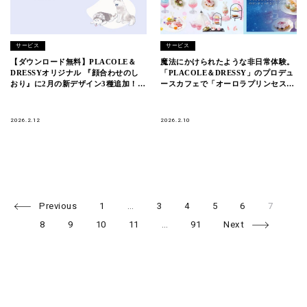
サービス
サービス
【ダウンロード無料】PLACOLE＆
魔法にかけられたような非日常体験。
DRESSYオリジナル 『顔合わせのし
「PLACOLE＆DRESSY」のプロデュ
おり』に2月の新デザイン3種追加！名
ースカフェで「オーロラプリンセスド
前やプロフィールを誰でもカスタマイ
レスと桜フェア」を期間限定開催
ズ可能！
2026.2.12
2026.2.10
Page
Page
Page
Page
Page
Page
Pa
Posts
Previous
1
…
3
4
5
6
7
Page
Page
Page
Page
navigation
8
9
10
11
…
91
Next