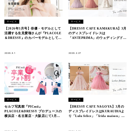
サービス
サービス
【2026年3月号】俳優・モデルとして
【DRESSY CAFE KAMAKURA】3月
活躍する生見愛瑠さんが『PLACOLE
のディスプレイドレスは
＆DRESSY』のカバーモデルとして登
「ANTEPRIMA」のウェディングドレ
場！
スを期間限定でお届けいたします。
2026.3.1
2026.2.27
サービス
サービス
セルフ写真館『PICmii』
【DRESSY CAFE NAGOYA】3月の
PLACOLE&DRESSY プロデュースの
ディスプレイドレスはKURAUDIAよ
横浜店・名古屋店・大阪店にて3月限
り「Lulu felice」「Irida maison」の
定『卒業フォト割』実施決定！
ウェディングドレスを期間限定でお届
けいたします。