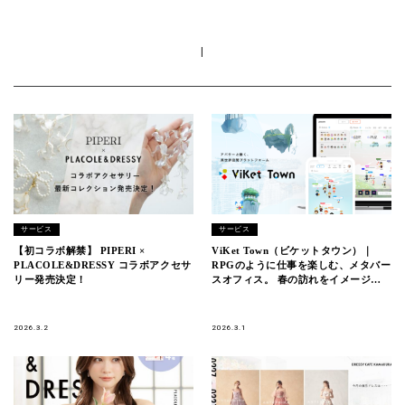
|
サービス
サービス
【初コラボ解禁】 PIPERI ×
ViKet Town（ビケットタウン）｜
PLACOLE&DRESSY コラボアクセサ
RPGのように仕事を楽しむ、メタバー
リー発売決定！
スオフィス。 春の訪れをイメージさ
せる衣装が新登場！
2026.3.2
2026.3.1