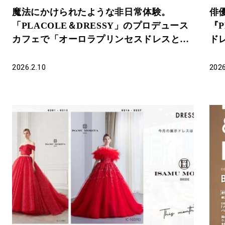
魔法にかけられたような非日常体験。
俳
「PLACOLE＆DRESSY」のプロデュース
『P
カフェで「オーロラプリンセスドレスと桜
ド
フェア」を期間限定開催
憧
2026.2.10
2026