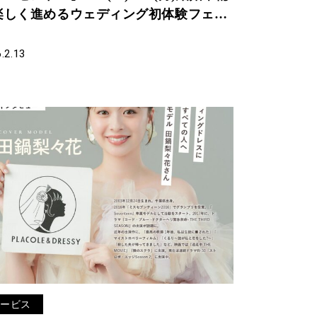
楽しく進めるウェディング初体験フェス
決定 in DRESSY ROOM OSAKA（大
駅直結）
.2.13
サービス