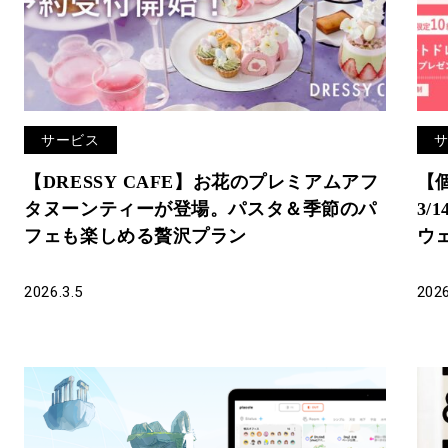
サービス
【DRESSY CAFE】お花のプレミアムアフ
【
タヌーンティーが登場。パスタ＆季節のパ
3/
フェも楽しめる贅沢プラン
ウ
DR
結
2026.3.5
2026