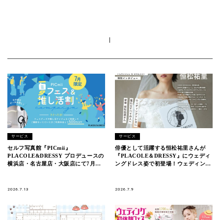
|
サービス
サービス
セルフ写真館『PICmii』
俳優として活躍する恒松祐里さんが
PLACOLE&DRESSY プロデュースの
『PLACOLE＆DRESSY』にウェディ
横浜店・名古屋店・大阪店にて7月
ングドレス姿で初登場！ウェディング
『夏フェス＆推し活割』開催中！
ドレスに憧れるすべての人へのメッセ
ージとは
2026.7.13
2026.7.9