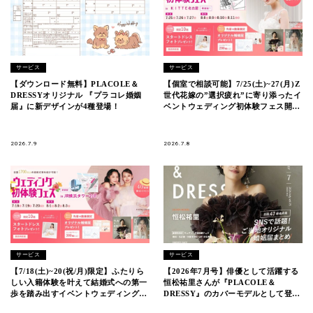
サービス
サービス
【ダウンロード無料】PLACOLE＆
【個室で相談可能】7/25(土)~27(月)Z
DRESSYオリジナル 『プラコレ婚姻
世代花嫁の”選択疲れ”に寄り添ったイ
届』に新デザインが4種登場！
ベントウェディング初体験フェス開催
決定 in DRESSY ROOM
NAGOYA（名古屋駅直結）
2026.7.9
2026.7.8
サービス
サービス
【7/18(土)~20(祝/月)限定】ふたりら
【2026年7月号】俳優として活躍する
しい入籍体験を叶えて結婚式への第一
恒松祐里さんが『PLACOLE＆
歩を踏み出すイベントウェディングフ
DRESSY』のカバーモデルとして登
ェス開催決定 in DRESSY ROOM
場！