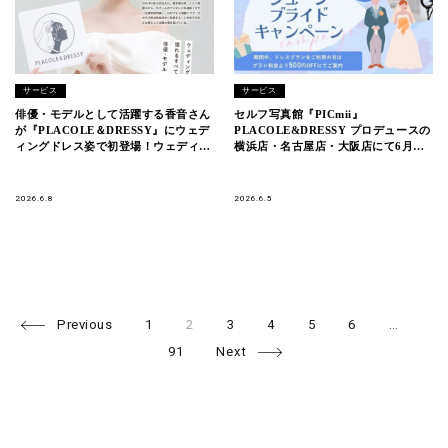
サービス
サービス
俳優・モデルとして活躍する香音さん
セルフ写真館『PICmii』
が『PLACOLE＆DRESSY』にウェデ
PLACOLE&DRESSY プロデュースの
ィングドレス姿で初登場！ウェディン
横浜店・名古屋店・大阪店にて6月限
グドレスに憧れるすべての人へのメッ
定『ジューンブライドキャンペーン』
セージとは
スタート！
2026.6.8
2026.6.5
Page
Page
Page
Page
Page
Page
Pa
Posts
Previous
1
2
3
4
5
6
…
navigation
91
Next