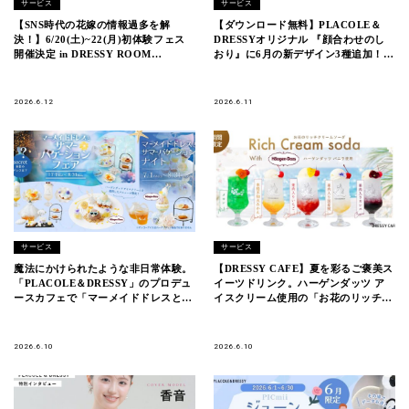
サービス
サービス
【SNS時代の花嫁の情報過多を解
【ダウンロード無料】PLACOLE＆
決！】6/20(土)~22(月)初体験フェス
DRESSYオリジナル 『顔合わせのし
開催決定 in DRESSY ROOM
おり』に6月の新デザイン3種追加！名
YOKOHAMA（横浜駅直結）
前やプロフィールを誰でもカスタマイ
ズ可能！
2026.6.12
2026.6.11
サービス
サービス
魔法にかけられたような非日常体験。
【DRESSY CAFE】夏を彩るご褒美ス
「PLACOLE＆DRESSY」のプロデュ
イーツドリンク。ハーゲンダッツ ア
ースカフェで「マーメイドドレスとサ
イスクリーム使用の「お花のリッチク
マーバケーションフェア」を期間限定
リームソーダ」を期間限定販売
開催
2026.6.10
2026.6.10