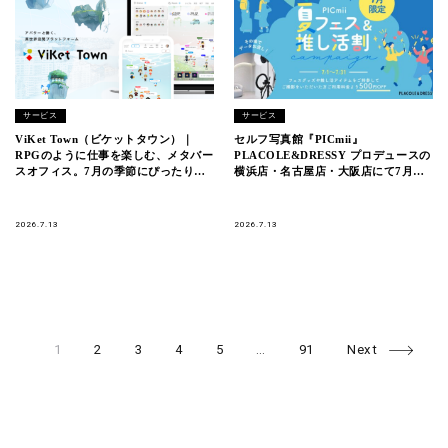
サービス
サービス
ViKet Town（ビケットタウン）｜
セルフ写真館『PICmii』
RPGのように仕事を楽しむ、メタバー
PLACOLE&DRESSY プロデュースの
スオフィス。7月の季節にぴったりの
横浜店・名古屋店・大阪店にて7月
新衣装が登場！
『夏フェス＆推し活割』開催中！
2026.7.13
2026.7.13
Page
Page
Page
Page
Page
Page
Posts
1
2
3
4
5
…
91
Next
navigation