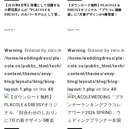
【2026年8月号】俳優として活躍する
【ダウンロード無料】PLACOLE＆
小野花梨さんが『PLACOLE＆
DRESSYオリジナル 『プラコレ婚姻
DRESSY』のカバーモデルとして登
届』に7月新デザインが4種登場！
場！
2026.8.1
2026.7.31
Warning
: Division by zero in
Warning
: Division by zero in
/home/weddingdress/pla-
/home/weddingdress/pla-
cole.co/public_html/tech/wp-
cole.co/public_html/tech/w
content/themes/envy-
content/themes/envy-
blog/layouts/blog/blog-
blog/layouts/blog/blog-
layout-1.php
on line
40
layout-1.php
on line
40