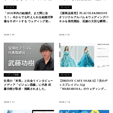
サービス
サービス
「2026年内の結婚式、まだ間に合
【新商品発売】PLACOLE&DRESSY
う！」今からでも叶えられる結婚式準
オリジナルアルバム＆ウェディングパ
備をサポートする ウェディング初体
ネルを発売開始、花嫁の大切な瞬間を
験フェス開催決定 in DRESSY ROOM
美しく残す4アイテムが登場。
YOKOHAMA（横浜駅直結）
2026.7.27
2026.7.21
メディア情報
サービス
社長の「本気」と出会うインタビュー
【DRESSY CAFE OSAKA】7月のデ
メディア「ビジョン図鑑」に代表 武
ィスプレイドレスは
藤功樹が取材・掲載されました。
「MARIAROSA」のウェディングド
レスを期間限定でお届けいたします。
2026.7.17
2026.7.14