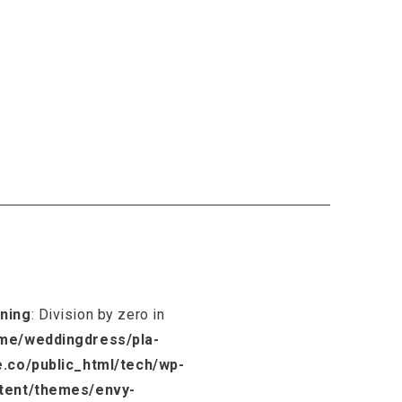
ning
: Division by zero in
me/weddingdress/pla-
e.co/public_html/tech/wp-
tent/themes/envy-