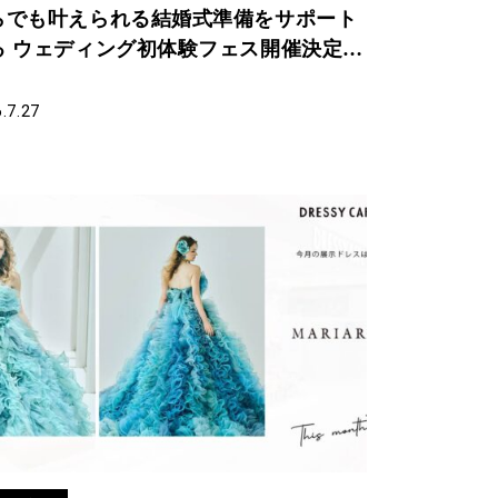
らでも叶えられる結婚式準備をサポート
る ウェディング初体験フェス開催決定 in
ESSY ROOM YOKOHAMA（横浜駅直
）
.7.27