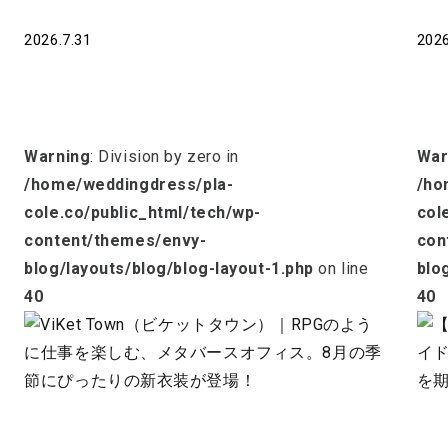
ィ
2026.7.31
2026
Warning
: Division by zero in
War
/home/weddingdress/pla-
/ho
cole.co/public_html/tech/wp-
col
content/themes/envy-
con
blog/layouts/blog/blog-layout-1.php
on line
blo
40
40