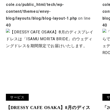
cole.co/public_html/tech/wp-
col
content/themes/envy-
con
blog/layouts/blog/blog-layout-1.php
on line
blo
40
40
サービス
【DRESSY CAFE OSAKA】8月のディス
「