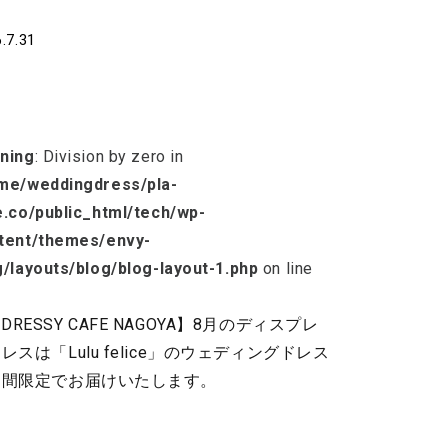
ールを誰でもカスタマイズ可能！
.7.31
ning
: Division by zero in
me/weddingdress/pla-
e.co/public_html/tech/wp-
tent/themes/envy-
g/layouts/blog/blog-layout-1.php
on line