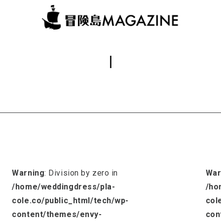
|
Warning
: Division by zero in
War
/home/weddingdress/pla-
/ho
cole.co/public_html/tech/wp-
col
content/themes/envy-
con