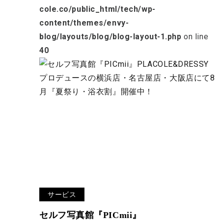
cole.co/public_html/tech/wp-
content/themes/envy-
blog/layouts/blog/blog-layout-1.php
on line
40
サービス
セルフ写真館『PICmii』