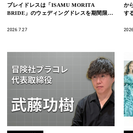
プレイドレスは「ISAMU MORITA
か
BRIDE」のウェディングドレスを期間限定
す
でお届けいたします。
DR
結
2026.7.27
2026