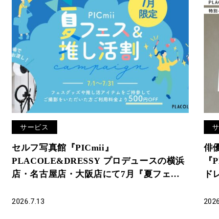
サービス
セルフ写真館『PICmii』
俳
PLACOLE&DRESSY プロデュースの横浜
『P
店・名古屋店・大阪店にて7月『夏フェス
ド
＆推し活割』開催中！
憧
2026.7.13
2026