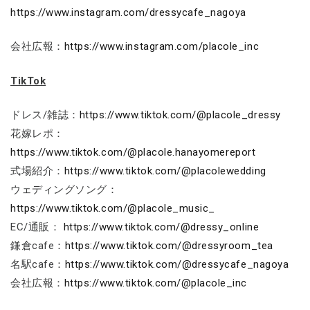
https://www.instagram.com/dressycafe_nagoya
会社広報：
https://www.instagram.com/placole_inc
TikTok
ドレス/雑誌：
https://www.tiktok.com/@placole_dressy
花嫁レポ：
https://www.tiktok.com/@placole.hanayomereport
式場紹介：
https://www.tiktok.com/@placolewedding
ウェディングソング：
https://www.tiktok.com/@placole_music_
EC/通販：
https://www.tiktok.com/@dressy_online
鎌倉cafe：
https://www.tiktok.com/@dressyroom_tea
名駅cafe：
https://www.tiktok.com/@dressycafe_nagoya
会社広報：
https://www.tiktok.com/@placole_inc