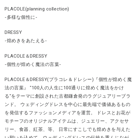
PLACOLE(planning collection)
-多様な個性に-
DRESSY
-煌めきをあたえる-
PLACOLE＆DRESSY
-個性が煌めく魔法の言葉-
PLACOLE＆DRESSY(プラコレ＆ドレシー)『個性が煌めく魔
法の言葉』 "100人の人生に100通りに煌めく魔法をかけ
る"をテーマに創設された古都鎌倉発のラグジュアリーブラ
ンド。 ウェディングドレスを中心に最先端で価値あるもの
を発信するファッションメディアを運営。 ドレスとお花が
モチーフのオリジナルアイテムは、ジュエリー、アクセサ
リー、食器、紅茶、等、 日常にすこしでも煌めきを与えた
い願いを込めて、ウェディングドレスの伝統を重んじなが