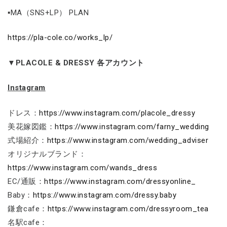
▪MA（SNS+LP） PLAN
https://pla-cole.co/works_lp/
▼PLACOLE & DRESSY 各アカウント
Instagram
ドレス：
https://www.instagram.com/placole_dressy
美花嫁図鑑：
https://www.instagram.com/farny_wedding
式場紹介：
https://www.instagram.com/wedding_adviser
オリジナルブランド：
https://www.instagram.com/wands_dress
EC/通販：
https://www.instagram.com/dressyonline_
Baby：
https://www.instagram.com/dressy.baby
鎌倉cafe：
https://www.instagram.com/dressyroom_tea
名駅cafe：