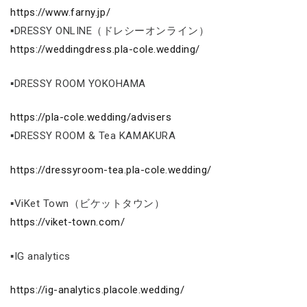
https://www.farny.jp/
▪DRESSY ONLINE（ドレシーオンライン）
https://weddingdress.pla-cole.wedding/
▪DRESSY ROOM YOKOHAMA
https://pla-cole.wedding/advisers
▪DRESSY ROOM & Tea KAMAKURA
https://dressyroom-tea.pla-cole.wedding/
▪ViKet Town（ビケットタウン）
https://viket-town.com/
▪IG analytics
https://ig-analytics.placole.wedding/