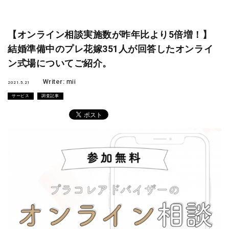
【オンライン相談実施数が昨年比より5倍増！】
結婚準備中のプレ花嫁351人が回答したオンライ
ン式場についてご紹介。
Writer:
mii
2021.5.21
サービス
調査記事