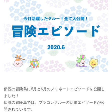
伝説の冒険島に5月と6月のノミネートエピソードを公開し
ました！
伝説の冒険島では、プラコレクルーの活躍エピソードが公
開されています。