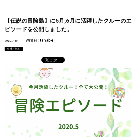
【伝説の冒険島】に5月,6月に活躍したクルーのエ
ピソードを公開しました。
Writer:
tanabe
2020.7.10
会社・制度