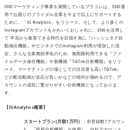
SNSマーケティング事業を展開しているプラコレは、SNS運
用でお困りのブライダル企業を今まで以上にサポートする
ために、「IG Analytics」をリリース。そして、より多くの
Instagramアカウントをかわいくおしゃれに、SNSを活用し
て 卒花から集客できる時代を目指す為に『ハッシュタグ自
動抽出機能』やビジネスでのInstagram利用が増加した現
在、さらなる業務効率化のため、無期限利用できる『ファ
イルデータ保存機能』や新機能『TikTok分析機能』をリリ
ース。マーケティングの場としての注目度も高いTikTok。
どの配信動画が反応が良いかなどの傾向が掴めるので、ア
カウントの成長に繋がりやすい分析機能となっておりま
す。
【IGAnalytics概要】
スタートプラン(月額1万円)
：ID登録数1アカウン
ト。「投稿分析機能」を使用し、自社アカウント