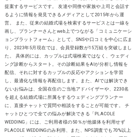
提案するサービスです。 友達や同僚や家族や上司と会話す
るように情報を発見できるメディアとして2015年から運
営。 また、従来の結婚式場を検索するサービスとは一線を
画し、プランナーさんとweb上でつながる「コミュニケーシ
ョンプラットフォーム」として、SNSや口コミを中心に広ま
り、2023年5月現在では、会員登録数が15万組を突破しまし
た。 具体的には、カップルは式場検索ではなく、ウェディ
ング診断からスタート。その診断結果をAIが分析し情報を
配信、それに対するカップルの反応やアクションを学習
し、最適化な情報を再配信します。また、AIでは解決でき
ないお悩みは、全国在住のご当地アドバイザーや、2230名
を超える結婚式場に所属をするウェディングプランナー
に、直接チャットで質問や相談をすることが可能です。 チ
ャットひとつで全ての悩みが解決できる「PLACOLE
WEDDING」には、ご利用者様の50％が他媒体を利用せず
PLACOLE WEDDINGのみ利用、また、NPS調査でも70%以上