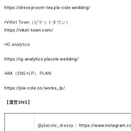
https://dressyroom-tea.pla-cole.wedding/
▪ViKet Town（ビケットタウン）
https://viket-town.com/
▪IG analytics
https://ig-analytics.placole.wedding/
▪MA（SNS+LP） PLAN
https://pla-cole.co/works_lp/
【運営SNS】
@placole_dressy：
https://www.instagram.c