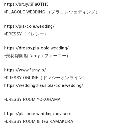
https://bit.ly/3FaQTH5
▪PLACOLE WEDDING （プラコレウェディング）
https://pla-cole.wedding/
▪DRESSY（ドレシー）
https://dressy.pla-cole.wedding/
▪美花嫁図鑑 farny（ファーニー）
https://www.farny.jp/
▪DRESSY ONLINE（ドレシーオンライン）
https://weddingdress.pla-cole.wedding/
▪DRESSY ROOM YOKOHAMA
https://pla-cole.wedding/advisers
▪DRESSY ROOM & Tea KAMAKURA