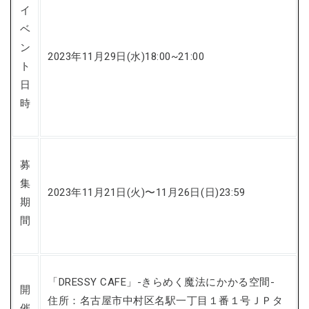
イ
ベ
ン
2023年11月29日(水)18:00~21:00
ト
日
時
募
集
2023年11月21日(火)〜11月26日(日)23:59
期
間
「DRESSY CAFE」-きらめく魔法にかかる空間-
開
住所：名古屋市中村区名駅一丁目１番１号ＪＰタ
催