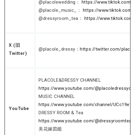
@placolewedding：
https://www.tiktok.com/
@placole_music_：
https://www.tiktok.com
@dressyroom_tea：
https://www.tiktok.co
X (旧
@placole_dressy：
https://twitter.com/placo
Twitter)
PLACOLE&DRESSY CHANNEL
https://www.youtube.com/@placoledressych
MUSIC CHANNEL
https://www.youtube.com/channel/UCc19e1
YouTube
DRESSY ROOM & Tea
https://www.youtube.com/@dressyroomtea6
美花嫁図鑑