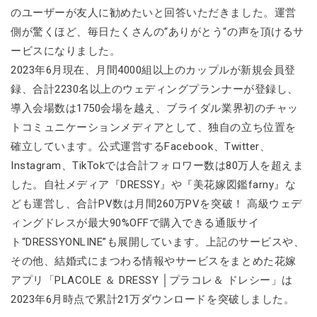
のユーザーが友人に勧めたいと回答いただきました。運営
側が驚くほど、毎日たくさんの“ありがとう“の声を頂けるサ
ービスになりました。
2023年6月現在、月間4000組以上のカップルが新規会員登
録、合計2230名以上のウェディングプランナーが登録し、
導入会場数は1750会場を越え、ブライダル業界初のチャッ
トコミュニケーションメディアとして、独自の立ち位置を
確立しています。公式運営するFacebook、Twitter、
Instagram、TikTokでは合計フォロワー数は80万人を超えま
した。自社メディア『DRESSY』や『美花嫁図鑑farny』な
ども運営し、合計PV数は月間260万PVを突破！ 高級ウェデ
ィングドレスが最大90%OFFで購入できる通販サイ
ト“DRESSYONLINE”も展開しています。上記のサービスや、
その他、結婚式にまつわる情報やサービスをまとめた花嫁
アプリ「PLACOLE ＆ DRESSY │プラコレ＆ ドレシー」は
2023年6月時点で累計21万ダウンロードを突破しました。