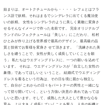
始まりは、オートクチュールから・・・・ レフェとはフラ
ンス語で妖精。それはまるでシンデレラに出てくる魔法使
いの妖精。 女性をシンデレラのように美しく素敵に変身さ
せるそんなイメージで作った名前です。 完全オリジナルブ
ランドのレフェクチュールは「美しい」にこだわり、 松村
ひとみが作り上げる世界感で最高のデザイン、最高級の品
質と技術でお客様を変身さ せて頂きます。 「洗練された美
しさを纏うことで、女性が美しく成長していくことを願
う」 私たちはウエディングドレスに、一つの願いを込めて
います。 それは、ウエディングドレスが「自立した女性の
象徴」であってほしいと いうこと。 結婚式でウエディング
ドレスを着るという行為は、その日を境に親から独立し
て、自分が これからの日々をパートナーの男性と一緒にな
って切り開いていく、という力強い決意の 表れであってほ
しいと思います。そして、成熟した大人として豊かな心を
育み、より大き く成長していくことを誓う、人生の転機と