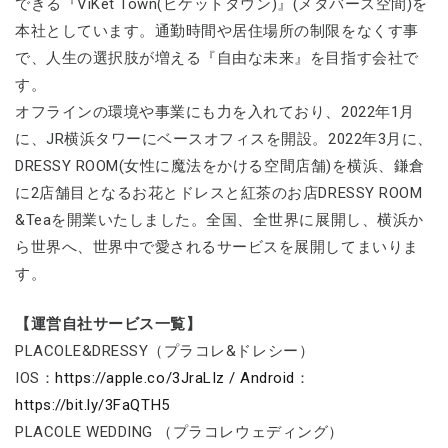
できる『ViKet Town(ビケットタウン)』(メタバース空間)を
本社としています。通勤時間や居住場所の制限をなくす事
で、人生の選択肢が増える『自由な未来』を目指す会社で
す。
オフラインの環境や事業にも力を入れており、2022年1月
に、JR横浜タワーにベースオフィスを開設。2022年3月に、
DRESSY ROOM(女性に魔法をかける空間店舗)を横浜、鎌倉
に2店舗目となるお花とドレスと紅茶のお店DRESSY ROOM
&Teaを開業いたしました。全国、全世界に展開し、横浜か
ら世界へ、世界中で愛されるサービスを展開してまいりま
す。
【運営自社サービス一覧】
PLACOLE&DRESSY（プラコレ&ドレシー）
IOS：
https://apple.co/3JraLIz / Android
：
https://bit.ly/3FaQTH5
PLACOLE WEDDING （プラコレウェディング）