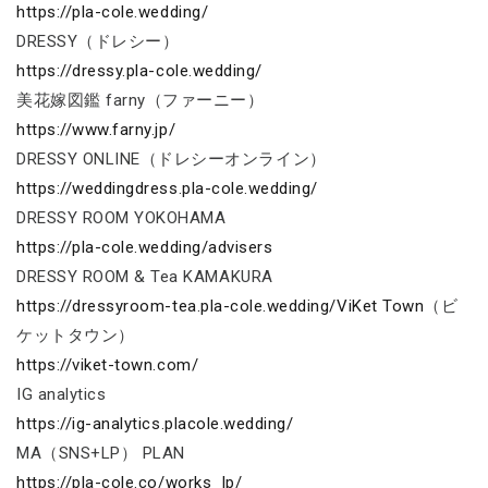
https://pla-cole.wedding/
DRESSY（ドレシー）
https://dressy.pla-cole.wedding/
美花嫁図鑑 farny（ファーニー）
https://www.farny.jp/
DRESSY ONLINE（ドレシーオンライン）
https://weddingdress.pla-cole.wedding/
DRESSY ROOM YOKOHAMA
https://pla-cole.wedding/advisers
DRESSY ROOM & Tea KAMAKURA
https://dressyroom-tea.pla-cole.wedding/ViKet Town
（ビ
ケットタウン）
https://viket-town.com/
IG analytics
https://ig-analytics.placole.wedding/
MA（SNS+LP） PLAN
https://pla-cole.co/works_lp/