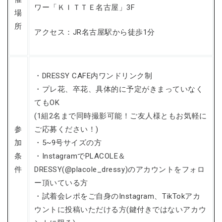
ワー「ＫＩＴＴＥ名古屋」3F
場
所
アクセス：JR名古屋駅から徒歩1分
・DRESSY CAFE内ワンドリンク制
・プレ花、卒花、具体的に予定がきまっていなく
てもOK
(1組2名まで同時撮影可能！ご友人様ともお気軽に
参
ご応募ください！)
加
・5~9号サイズの方
条
・InstagramでPLACOLE＆
件
DRESSY(@placole_dressy)のアカウントをフォロ
ー頂いている方
・試着会レポをご自身のInstagram、TikTokアカ
ウントに投稿いただける方(鍵付きではないアカウ