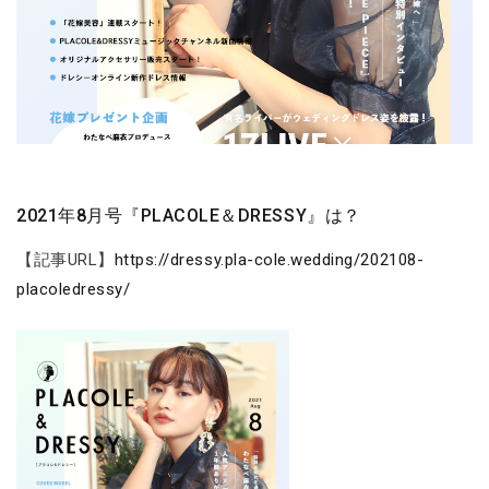
2021年8月号『PLACOLE＆DRESSY』は？
【記事URL】
https://dressy.pla-cole.wedding/202108-
placoledressy/