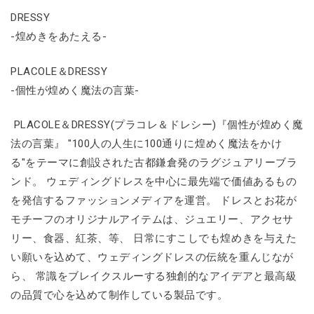
DRESSY
-煌めきをあたえる-
PLACOLE＆DRESSY
-個性が煌めく魔法の言葉-
PLACOLE＆DRESSY(プラコレ＆ドレシー)『個性が煌めく魔
法の言葉』 "100人の人生に100通りに煌めく魔法をかけ
る"をテーマに創設された古都鎌倉発のラグジュアリーブラ
ンド。 ウェディングドレスを中心に最先端で価値あるもの
を発信するファッションメディアを運営。 ドレスとお花が
モチーフのオリジナルアイテムは、ジュエリー、アクセサ
リー、食器、紅茶、等、 日常にすこしでも煌めきを与えた
い願いを込めて、ウェディングドレスの伝統を重んじなが
ら、 常識をブレイクスルーする独創的なアイデアと最高級
の品質で心を込めて制作している製品です。