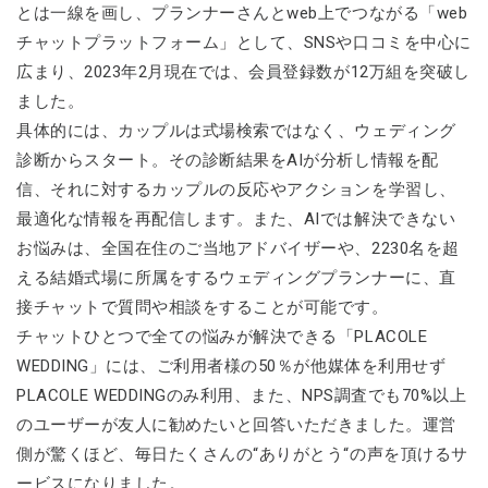
とは一線を画し、プランナーさんとweb上でつながる「web
チャットプラットフォーム」として、SNSや口コミを中心に
広まり、2023年2月現在では、会員登録数が12万組を突破し
ました。
具体的には、カップルは式場検索ではなく、ウェディング
診断からスタート。その診断結果をAIが分析し情報を配
信、それに対するカップルの反応やアクションを学習し、
最適化な情報を再配信します。また、AIでは解決できない
お悩みは、全国在住のご当地アドバイザーや、2230名を超
える結婚式場に所属をするウェディングプランナーに、直
接チャットで質問や相談をすることが可能です。
チャットひとつで全ての悩みが解決できる「PLACOLE
WEDDING」には、ご利用者様の50％が他媒体を利用せず
PLACOLE WEDDINGのみ利用、また、NPS調査でも70%以上
のユーザーが友人に勧めたいと回答いただきました。運営
側が驚くほど、毎日たくさんの“ありがとう“の声を頂けるサ
ービスになりました。