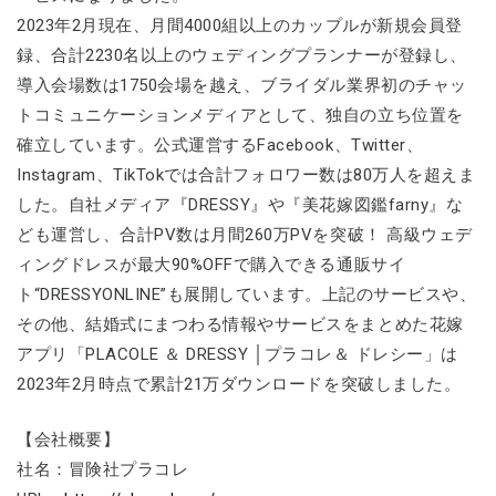
2023年2月現在、月間4000組以上のカップルが新規会員登
録、合計2230名以上のウェディングプランナーが登録し、
導入会場数は1750会場を越え、ブライダル業界初のチャッ
トコミュニケーションメディアとして、独自の立ち位置を
確立しています。公式運営するFacebook、Twitter、
Instagram、TikTokでは合計フォロワー数は80万人を超えま
した。自社メディア『DRESSY』や『美花嫁図鑑farny』な
ども運営し、合計PV数は月間260万PVを突破！ 高級ウェデ
ィングドレスが最大90%OFFで購入できる通販サイ
ト“DRESSYONLINE”も展開しています。上記のサービスや、
その他、結婚式にまつわる情報やサービスをまとめた花嫁
アプリ「PLACOLE ＆ DRESSY │プラコレ＆ ドレシー」は
2023年2月時点で累計21万ダウンロードを突破しました。
【会社概要】
社名：冒険社プラコレ