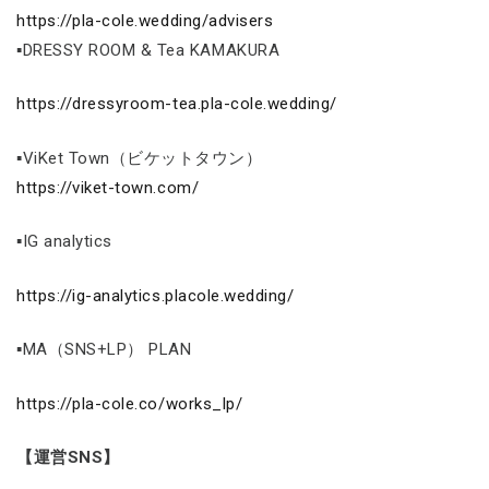
https://pla-cole.wedding/advisers
▪DRESSY ROOM & Tea KAMAKURA
https://dressyroom-tea.pla-cole.wedding/
▪ViKet Town（ビケットタウン）
https://viket-town.com/
▪IG analytics
https://ig-analytics.placole.wedding/
▪MA（SNS+LP） PLAN
https://pla-cole.co/works_lp/
【運営SNS】