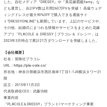
した。自社メディア『DRESSY』や『美花嫁図鑑farny』な
ども運営し、合計PV数は月間260万PVを突破！ 高級ウェデ
ィングドレスが最大90%OFFで購入できる通販サイ
ト“DRESSYONLINE”も展開しています。上記のサービスや、
その他、結婚式にまつわる情報やサービスをまとめた花嫁
アプリ「PLACOLE ＆ DRESSY │プラコレ＆ ドレシー」は
2023年3月時点で累計21万ダウンロードを突破しました。
【会社概要】
社名：冒険社プラコレ
URL：
https://pla-cole.co/
所在地：神奈川県横浜市西区南幸1丁目1-1JR横浜タワー21
階
設立：2015年11月2日
代表取締役CEO：武藤功樹
事業内容
『PLACOLE＆DRESSY』ブランド/マーケティング事業