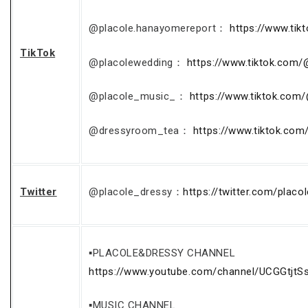
@placole.hanayomereport：
https://www.ti
TikTok
@placolewedding：
https://www.tiktok.com
@placole_music_：
https://www.tiktok.com
@dressyroom_tea：
https://www.tiktok.co
Twitter
@placole_dressy：
https://twitter.com/placo
▪PLACOLE&DRESSY CHANNEL
https://www.youtube.com/channel/UCGGtjtS
▪MUSIC CHANNEL