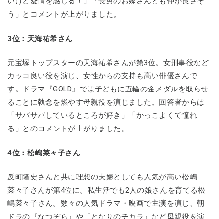
いけど愛情を感じる！」「長男のお嫁さんとも仲が良さそ
う」とコメントが上がりました。
3位：天海祐希さん
元宝塚トップスターの天海祐希さんが第3位。女刑事役など
カッコ良い役を演じ、女性からの支持も高い俳優さんで
す。ドラマ『GOLD』では子どもに五輪の金メダルを取らせ
ることに執念を燃やす母親役を演じました。回答者からは
「サバサバしているところが好き」「かっこよくて憧れ
る」とのコメントが上がりました。
4位：松嶋菜々子さん
反町隆史さんと共に理想の夫婦としても人気が高い松嶋
菜々子さんが第4位に。私生活でも2人の娘さんを育てる松
嶋菜々子さん。数々の人気ドラマ・映画で主演を演じ、朝
ドラの『なつぞら』や『となりのチカラ』など母親役を演