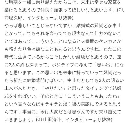
な時期を一緒に乗り越えたからこそ、未来は幸せな家庭を
築けると思うので仲良く頑張ってほしいなと思います。(Gt,
沖聡次郎、インタビューより抜粋)
やっぱ悲しいことじゃないですか、結婚式の延期とか中止
とかって。でもそれを言ってても現実なんで仕方のないこ
とではあって、こういうことになると夫婦間のケンカとか
も増えたり色々嫌なこともあると思うんですね。ただこの
時代に生きているからこそしかない経験だと思うので、逆
に2人の絆も深まって、ポジティブに考えて「思い出」にな
ると思います。この思い出を未来に持っていって延期だっ
たら新たに結婚式開けばいい、中止だとしても2人の明るい
未来が来たとき、「やりたい」と思ったタイミングで結婚
式をすればいい、そのときに「こういうこともあったね」
という言うならばキラキラと煌く後の美談にできると思う
んです、本当に。今は大変だとは思うんですが乗り越えて
いきましょう。(Gt.山田海斗、インタビューより抜粋)