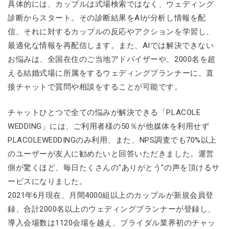
具体的には、カップルは式場検索ではなく、ウェディング
診断からスタート。その診断結果をAIが分析し情報を配
信、それに対するカップルの反応やアクションを学習し、
最適化な情報を再配信します。また、AIでは解決できない
お悩みは、全国在住のご当地アドバイザーや、2000名を超
える結婚式場に所属をするウェディングプランナーに、直
接チャットで質問や相談をすることが可能です。
チャットひとつで全ての悩みが解決できる「PLACOLE
WEDDING」には、ご利用者様の50％が他媒体を利用せず
PLACOLEWEDDINGのみ利用、また、NPS調査でも70%以上
のユーザーが友人に勧めたいと回答いただきました。運営
側が驚くほど、毎日たくさんの"ありがとう"の声を頂けるサ
ービスになりました。
2021年6月現在、月間4000組以上のカップルが新規会員登
録、合計2000名以上のウェディングプランナーが登録し、
導入会場数は1120会場を越え、ブライダル業界初のチャッ