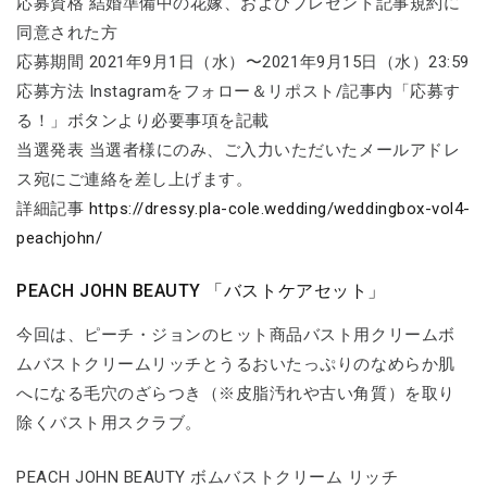
応募資格 結婚準備中の花嫁、およびプレゼント記事規約に
同意された方
応募期間 2021年9月1日（水）〜2021年9月15日（水）23:59
応募方法 Instagramをフォロー＆リポスト/記事内「応募す
る！」ボタンより必要事項を記載
当選発表 当選者様にのみ、ご入力いただいたメールアドレ
ス宛にご連絡を差し上げます。
詳細記事
https://dressy.pla-cole.wedding/weddingbox-vol4-
peachjohn/
PEACH JOHN BEAUTY 「バストケアセット」
今回は、ピーチ・ジョンのヒット商品バスト用クリームボ
ムバストクリームリッチとうるおいたっぷりのなめらか肌
へになる毛穴のざらつき（※皮脂汚れや古い角質）を取り
除くバスト用スクラブ。
PEACH JOHN BEAUTY ボムバストクリーム リッチ