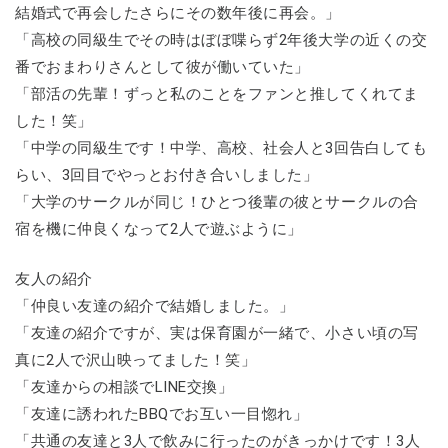
結婚式で再会したさらにその数年後に再会。」
「高校の同級生でその時はぼぼ喋らず2年後大学の近くの交
番でおまわりさんとして彼が働いていた」
「部活の先輩！ずっと私のことをファンと推してくれてま
した！笑」
「中学の同級生です！中学、高校、社会人と3回告白しても
らい、3回目でやっとお付き合いしました」
「大学のサークルが同じ！ひとつ後輩の彼とサークルの合
宿を機に仲良くなって2人で遊ぶように」
友人の紹介
「仲良い友達の紹介で結婚しました。」
「友達の紹介ですが、実は保育園が一緒で、小さい頃の写
真に2人で沢山映ってました！笑」
「友達からの相談でLINE交換」
「友達に誘われたBBQでお互い一目惚れ」
「共通の友達と3人で飲みに行ったのがきっかけです！3人