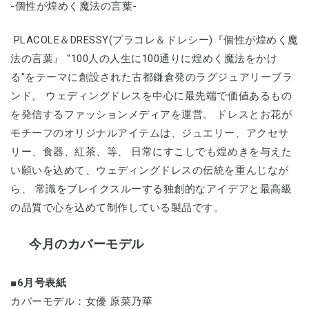
-個性が煌めく魔法の言葉-
PLACOLE＆DRESSY(プラコレ＆ドレシー)『個性が煌めく魔
法の言葉』 "100人の人生に100通りに煌めく魔法をかけ
る"をテーマに創設された古都鎌倉発のラグジュアリーブラ
ンド。 ウェディングドレスを中心に最先端で価値あるもの
を発信するファッションメディアを運営。 ドレスとお花が
モチーフのオリジナルアイテムは、ジュエリー、アクセサ
リー、食器、紅茶、等、 日常にすこしでも煌めきを与えた
い願いを込めて、ウェディングドレスの伝統を重んじなが
ら、 常識をブレイクスルーする独創的なアイデアと最高級
の品質で心を込めて制作している製品です。
今月のカバーモデル
■6月号表紙
カバーモデル：女優 原菜乃華