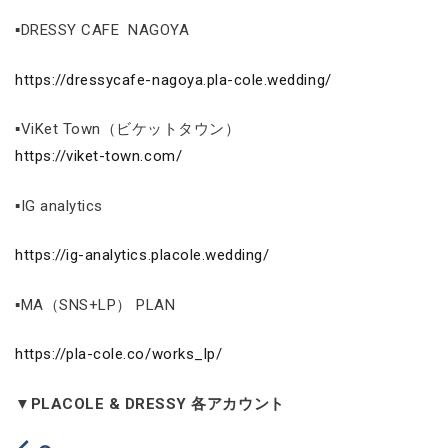
▪DRESSY CAFE NAGOYA
https://dressycafe-nagoya.pla-cole.wedding/
▪ViKet Town（ビケットタウン）
https://viket-town.com/
▪IG analytics
https://ig-analytics.placole.wedding/
▪MA（SNS+LP） PLAN
https://pla-cole.co/works_lp/
▼PLACOLE & DRESSY 各アカウント