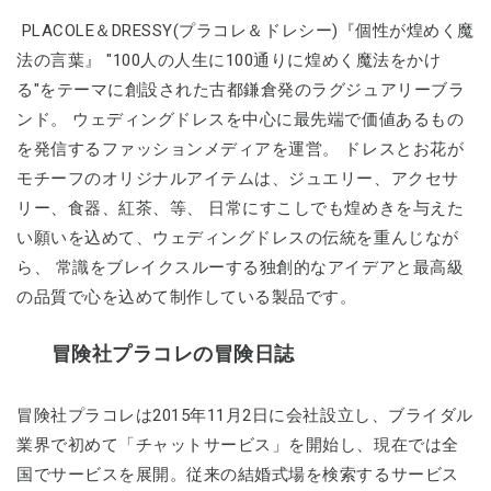
PLACOLE＆DRESSY(プラコレ＆ドレシー)『個性が煌めく魔
法の言葉』 "100人の人生に100通りに煌めく魔法をかけ
る"をテーマに創設された古都鎌倉発のラグジュアリーブラ
ンド。 ウェディングドレスを中心に最先端で価値あるもの
を発信するファッションメディアを運営。 ドレスとお花が
モチーフのオリジナルアイテムは、ジュエリー、アクセサ
リー、食器、紅茶、等、 日常にすこしでも煌めきを与えた
い願いを込めて、ウェディングドレスの伝統を重んじなが
ら、 常識をブレイクスルーする独創的なアイデアと最高級
の品質で心を込めて制作している製品です。
冒険社プラコレの冒険日誌
冒険社プラコレは2015年11月2日に会社設立し、ブライダル
業界で初めて「チャットサービス」を開始し、現在では全
国でサービスを展開。従来の結婚式場を検索するサービス