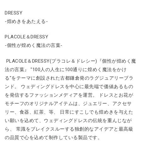
DRESSY
-煌めきをあたえる-
PLACOLE＆DRESSY
-個性が煌めく魔法の言葉-
PLACOLE＆DRESSY(プラコレ＆ドレシー)『個性が煌めく魔
法の言葉』 "100人の人生に100通りに煌めく魔法をかけ
る"をテーマに創設された古都鎌倉発のラグジュアリーブラ
ンド。 ウェディングドレスを中心に最先端で価値あるもの
を発信するファッションメディアを運営。 ドレスとお花が
モチーフのオリジナルアイテムは、ジュエリー、アクセサ
リー、食器、紅茶、等、 日常にすこしでも煌めきを与えた
い願いを込めて、ウェディングドレスの伝統を重んじなが
ら、 常識をブレイクスルーする独創的なアイデアと最高級
の品質で心を込めて制作している製品です。