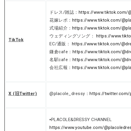
ドレス/雑誌：
https://www.tiktok.com/
花嫁レポ：
https://www.tiktok.com/@pl
式場紹介：
https://www.tiktok.com/@pl
ウェディングソング：
https://www.tik
TikTok
EC/通販：
https://www.tiktok.com/@dr
鎌倉cafe：
https://www.tiktok.com/@d
名駅cafe：
https://www.tiktok.com/@d
会社広報：
https://www.tiktok.com/@pl
X (旧Twitter)
@placole_dressy：
https://twitter.com
▪PLACOLE&DRESSY CHANNEL
https://www.youtube.com/@placoledre