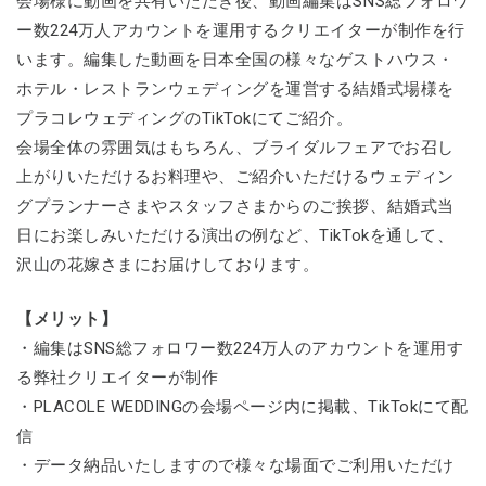
会場様に動画を共有いただき後、動画編集はSNS総フォロワ
ー数224万人アカウントを運用するクリエイターが制作を行
います。編集した動画を日本全国の様々なゲストハウス・
ホテル・レストランウェディングを運営する結婚式場様を
プラコレウェディングのTikTokにてご紹介。
会場全体の雰囲気はもちろん、ブライダルフェアでお召し
上がりいただけるお料理や、ご紹介いただけるウェディン
グプランナーさまやスタッフさまからのご挨拶、結婚式当
日にお楽しみいただける演出の例など、TikTokを通して、
沢山の花嫁さまにお届けしております。
【メリット】
・編集はSNS総フォロワー数224万人のアカウントを運用す
る弊社クリエイターが制作
・PLACOLE WEDDINGの会場ページ内に掲載、TikTokにて配
信
・データ納品いたしますので様々な場面でご利用いただけ