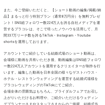
また、今ご登録いただくと、【ショート動画の編集/掲載/納
品】まるっと行う特別プラン（通常8万円分）を無料プレゼ
ント！SNS総フォロワー数224万人を誇る自社メディアを運
営するプラコレは、そこで培ったノウハウを活用して、月
間337万リーチ数を誇るTikTok・Instagram・Youtube
shortsを運用しております。
アカウントでご紹介している結婚式場のショート動画は、
会場様に動画を共有いただき後、動画編集はSNS総フォロワ
ー数224万人アカウントを運用するクリエイターが制作を行
います。編集した動画を日本全国の様々なゲストハウス・
ホテル・レストランウェディングを運営する結婚式場様を
プラコレウェディングのTikTokにてご紹介。
会場全体の雰囲気はもちろん、ブライダルフェアでお召し
上がりいただけるお料理や、ご紹介いただけるウェディン
グプランナーさまやスタッフさまからのご挨拶、結婚式当