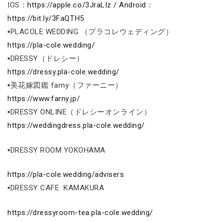
IOS：
https://apple.co/3JraLIz / Android
：
https://bit.ly/3FaQTH5
▪PLACOLE WEDDING （プラコレウェディング）
https://pla-cole.wedding/
▪DRESSY（ドレシー）
https://dressy.pla-cole.wedding/
▪美花嫁図鑑 farny（ファーニー）
https://www.farny.jp/
▪DRESSY ONLINE（ドレシーオンライン）
https://weddingdress.pla-cole.wedding/
▪DRESSY ROOM YOKOHAMA
https://pla-cole.wedding/advisers
▪DRESSY CAFE KAMAKURA
https://dressyroom-tea.pla-cole.wedding/