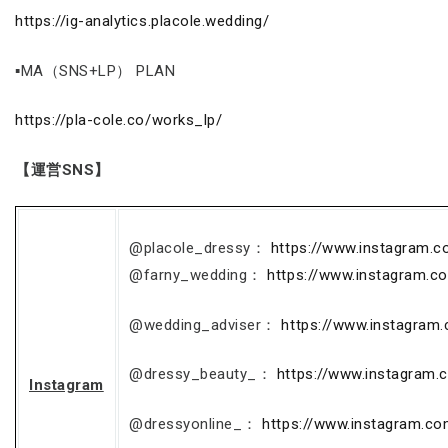
https://ig-analytics.placole.wedding/
▪MA（SNS+LP） PLAN
https://pla-cole.co/works_lp/
【運営SNS】
@placole_dressy：
https://www.instagram.c
@farny_wedding：
https://www.instagram.c
@wedding_adviser：
https://www.instagram
@dressy_beauty_：
https://www.instagram
Instagram
@dressyonline_：
https://www.instagram.co