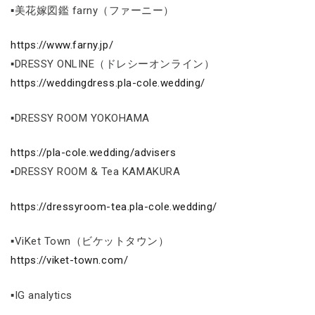
▪美花嫁図鑑 farny（ファーニー）
https://www.farny.jp/
▪DRESSY ONLINE（ドレシーオンライン）
https://weddingdress.pla-cole.wedding/
▪DRESSY ROOM YOKOHAMA
https://pla-cole.wedding/advisers
▪DRESSY ROOM & Tea KAMAKURA
https://dressyroom-tea.pla-cole.wedding/
▪ViKet Town（ビケットタウン）
https://viket-town.com/
▪IG analytics