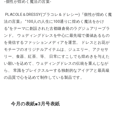
-個性が煌めく魔法の言葉-
PLACOLE＆DRESSY(プラコレ＆ドレシー)『個性が煌めく魔
法の言葉』 "100人の人生に100通りに煌めく魔法をかけ
る"をテーマに創設された古都鎌倉発のラグジュアリーブラ
ンド。 ウェディングドレスを中心に最先端で価値あるもの
を発信するファッションメディアを運営。 ドレスとお花が
モチーフのオリジナルアイテムは、ジュエリー、アクセサ
リー、食器、紅茶、等、 日常にすこしでも煌めきを与えた
い願いを込めて、ウェディングドレスの伝統を重んじなが
ら、 常識をブレイクスルーする独創的なアイデアと最高級
の品質で心を込めて制作している製品です。
今月の表紙■3月号表紙