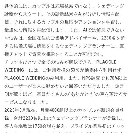
具体的には、カップルは式場検索ではなく、ウェディング
診断からスタート。その診断結果をAIが分析し情報を配
信、それに対するカップルの反応やアクションを学習し、
最適化な情報を再配信します。また、AIでは解決できない
お悩みは、全国在住のご当地アドバイザーや、2230名を超
える結婚式場に所属をするウェディングプランナーに、直
接チャットで質問や相談をすることが可能です。
チャットひとつで全ての悩みが解決できる「PLACOLE
WEDDING」には、ご利用者様の50％が他媒体を利用せず
PLACOLE WEDDINGのみ利用、また、NPS調査でも70%以上
のユーザーが友人に勧めたいと回答いただきました。運営
側が驚くほど、毎日たくさんの“ありがとう“の声を頂けるサ
ービスになりました。
2023年3月現在、月間4000組以上のカップルが新規会員登
録、合計2230名以上のウェディングプランナーが登録し、
導入会場数は1750会場を越え、ブライダル業界初のチャッ