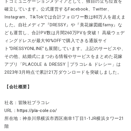
トコミュニケーションメディアとして、独自の立ち位置を
確立しています。公式運営するFacebook、Twitter、
Instagram、TikTokでは合計フォロワー数は80万人を超えま
した。自社メディア『DRESSY』や『美花嫁図鑑farny』な
ども運営し、合計PV数は月間260万PVを突破！ 高級ウェデ
ィングドレスが最大90%OFFで購入できる通販サイ
ト“DRESSYONLINE”も展開しています。上記のサービスや、
その他、結婚式にまつわる情報やサービスをまとめた花嫁
アプリ「PLACOLE ＆ DRESSY │プラコレ＆ ドレシー」は
2023年3月時点で累計21万ダウンロードを突破しました。
【会社概要】
社名：冒険社プラコレ
URL：
https://pla-cole.co/
所在地：神奈川県横浜市西区南幸1丁目1-1JR横浜タワー21
階