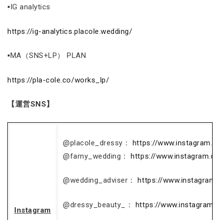
▪IG analytics
https://ig-analytics.placole.wedding/
▪MA（SNS+LP） PLAN
https://pla-cole.co/works_lp/
【運営SNS】
@placole_dressy：
https://www.instagram.c
@farny_wedding：
https://www.instagram.c
@wedding_adviser：
https://www.instagram
@dressy_beauty_：
https://www.instagram.
Instagram