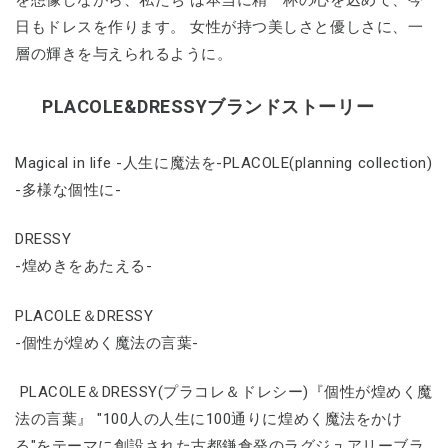
を想像しながら、私たち は本当に精一杯の心を込めて、今
日もドレスを作ります。 女性が持つ美しさと優しさに、一
層の輝きを与えられるように。
PLACOLE&DRESSYブランドストーリー
Magical in life -人生に魔法を-PLACOLE(planning collection)
-多様な個性に-
DRESSY
-煌めきをあたえる-
PLACOLE＆DRESSY
-個性が煌めく魔法の言葉-
PLACOLE＆DRESSY(プラコレ＆ドレシー)『個性が煌めく魔
法の言葉』 "100人の人生に100通りに煌めく魔法をかけ
る"をテーマに創設された古都鎌倉発のラグジュアリーブラ