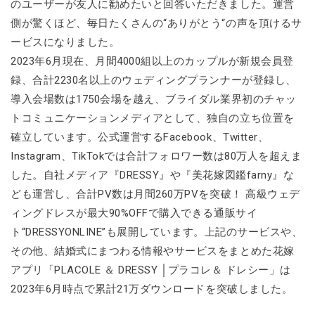
のユーザーが友人に勧めたいと回答いただきました。運営
側が驚くほど、毎日たくさんの“ありがとう“の声を頂けるサ
ービスになりました。
2023年6月現在、月間4000組以上のカップルが新規会員登
録、合計2230名以上のウェディングプランナーが登録し、
導入会場数は1750会場を越え、ブライダル業界初のチャッ
トコミュニケーションメディアとして、独自の立ち位置を
確立しています。公式運営するFacebook、Twitter、
Instagram、TikTokでは合計フォロワー数は80万人を超えま
した。自社メディア『DRESSY』や『美花嫁図鑑farny』な
ども運営し、合計PV数は月間260万PVを突破！ 高級ウェデ
ィングドレスが最大90%OFFで購入できる通販サイ
ト“DRESSYONLINE”も展開しています。上記のサービスや、
その他、結婚式にまつわる情報やサービスをまとめた花嫁
アプリ「PLACOLE ＆ DRESSY │プラコレ＆ ドレシー」は
2023年6月時点で累計21万ダウンロードを突破しました。