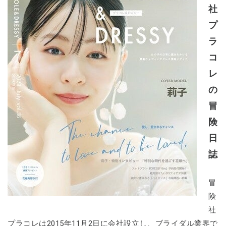
社
プ
ラ
コ
レ
の
冒
険
日
誌
冒
険
社
プラコレは2015年11月2日に会社設立し、ブライダル業界で