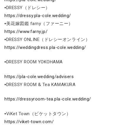
▪DRESSY（ドレシー）
https://dressy.pla-cole.wedding/
▪美花嫁図鑑 farny（ファーニー）
https://www.farny.jp/
▪DRESSY ONLINE（ドレシーオンライン）
https://weddingdress.pla-cole.wedding/
▪DRESSY ROOM YOKOHAMA
https://pla-cole.wedding/advisers
▪DRESSY ROOM & Tea KAMAKURA
https://dressyroom-tea.pla-cole.wedding/
▪ViKet Town（ビケットタウン）
https://viket-town.com/