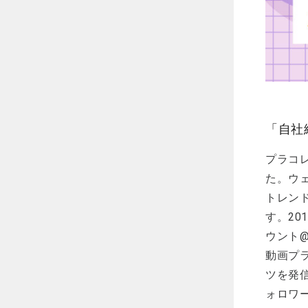
「自社
プラコレ
た。ウ
トレン
す。20
ウント@w
動画プラ
ツを発信
ォロワ