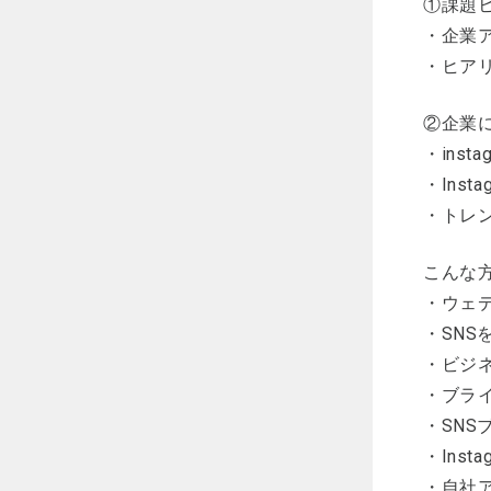
①課題
・企業
・ヒア
②企業に
・instag
・Inst
・トレ
こんな
・ウェ
・SN
・ビジ
・ブラ
・SN
・Ins
・自社