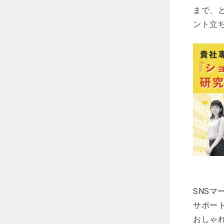
まで、
ント立
SNS
サポート
おしゃ