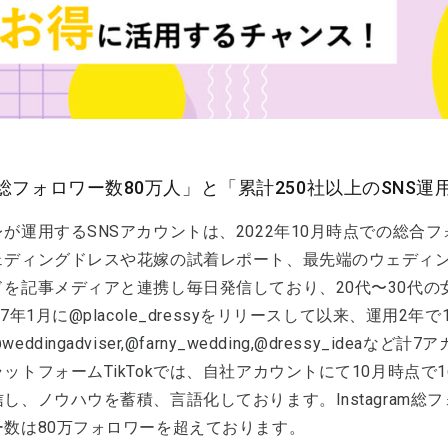
総フォロワー数80万人」と「累計250社以上のSNS運
が運用するSNSアカウントは、2022年10月時点での総合
ェディングドレスや花嫁の試着レポート、最先端のウェディ
ドを記事メディアと連携し毎日発信しており、20代〜30代
17年1月に@placole_dressyをリリースして以来、運用
eddingadviser,@farny_wedding,@dressy_id
ットフォームTikTokでは、自社アカウントにて10月時点
し、ノウハウを蓄積、言語化しております。Instagram総
ー数は80万フォロワーを超えております。