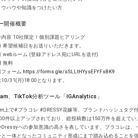
Sノウハウや知識をつけたい方
ー開催概要
内容 10社限定！個別課題ヒアリング
時 希望候補日をお送りいただきます。
 webルーム (登録アドレス宛にURLを送付)
 無料
書フォーム
https://forms.gle/sSLLtHYysEFYFsBK9
0/31(月)18:00となります。
gram、TikTok分析ツール「IGAnalytics」
agram上で#プラコレ #DRESSY花嫁等、ブランドハッシュタ
800件以上アップされており、総投稿数は150万件を超えて
やDressyへの参加意識の高さを表しています。プラコレは
ーと一体となったコミュニティ形成にまで踏み込めることを