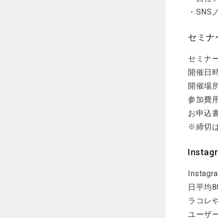
・SN
セミナ
セミナー
開催日
開催場所
参加費用
お申込
※締切は1
Insta
Inst
日平均
ラコレ
ユーザ