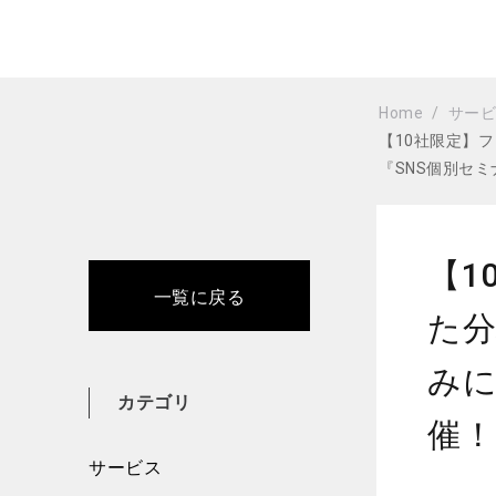
Home
サー
【10社限定】
『SNS個別セ
【1
一覧に戻る
た
みに
カテゴリ
催！
サービス