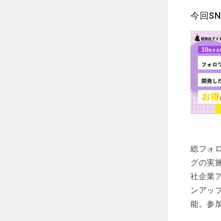
今回S
総フォ
グの実
社企業ア
ンアッ
能。参