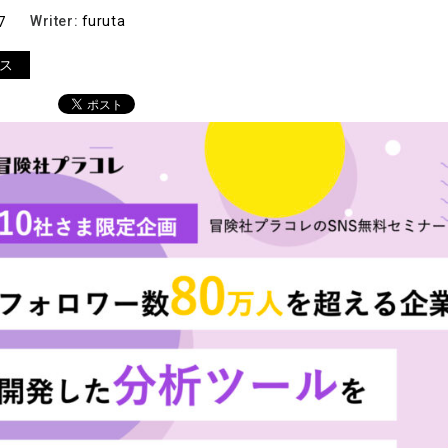
7
Writer:
furuta
ス