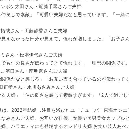
ジャンポケ太田さん・近藤千尋さんご夫婦
も仲良しで素敵」「可愛い夫婦だなと思っています」「一緒に
木村拓哉さん・工藤静香さんご夫婦
で見えなかった部分が見えて、憧れが増しました」「お子さん
ヒロミさん・松本伊代さんご夫婦
までも仲の良さが伝わってきて憧れます」「理想の関係です
よゐこ濱口さん・南明奈さんご夫婦
の関係だなと感じる」「お互い支え合っているのが伝わって
窪田正孝さん・水川あさみさんご夫婦
なる夫婦」「仲の良さを感じて素敵すぎます」「2人で過ごし
降は、2022年結婚し注目を浴びたユーチューバー東海オンエア
みなみさんご夫婦、お互いが俳優、女優で美男美女カップル
夫婦、バラエティにも登場するオシドリ夫婦 お笑い芸人あべ