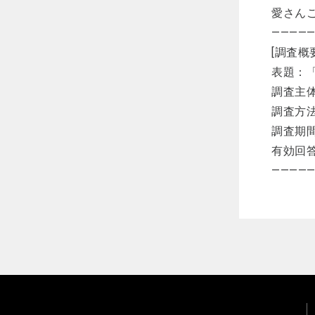
愛さん
————
[調査概
表題：「
調査主
調査方法
調査期間
有効回答
————