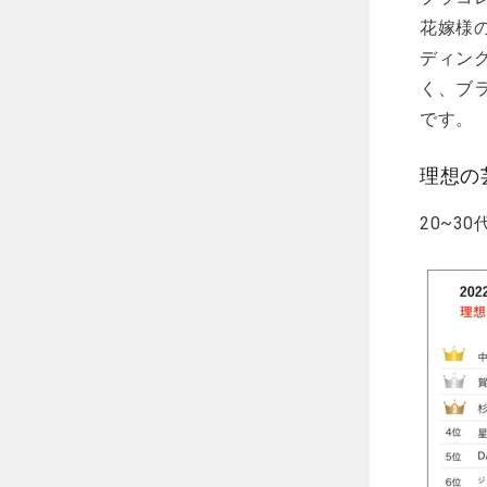
花嫁様
ディン
く、ブ
です。
理想の
20~