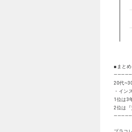
■まとめ
————
20代~
・イン
1位は
2位は
————
プラコレ