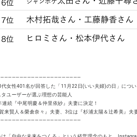
——————————————————————
30代女性401名が回答した「11月22日(いい夫婦)の日」につ
スタユーザーが選ぶ理想の芸能人
3年連続『中尾明慶＆仲里依紗』夫妻に決定！
『賀来賢人＆榮倉奈々』夫妻、3位は『杉浦太陽＆辻希美』夫
——————————————————————
は「自由な未来をつくる」という経営理念のもと、Instag