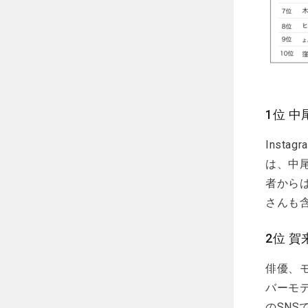
1位 
Inst
は、中
者から
さんも
2位 
俳優、
バーモ
のSN