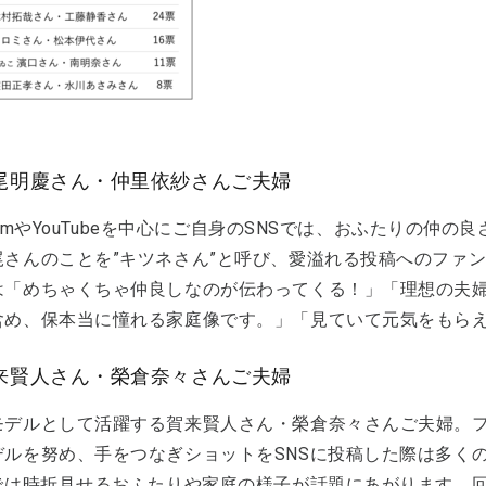
中尾明慶さん・仲里依紗さんご夫婦
agramやYouTubeを中心にご自身のSNSでは、おふたりの
尾さんのことを”キツネさん”と呼び、愛溢れる投稿へのファ
は「めちゃくちゃ仲良しなのが伝わってくる！」「理想の夫婦
含め、保本当に憧れる家庭像です。」「見ていて元気をもら
賀来賢人さん・榮倉奈々さんご夫婦
モデルとして活躍する賀来賢人さん・榮倉奈々さんご夫婦。
デルを努め、手をつなぎショットをSNSに投稿した際は多く
Sでは時折見せるおふたりや家庭の様子が話題にあがります。