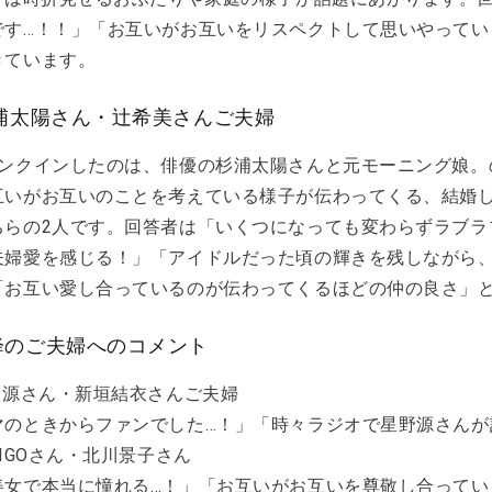
です…！！」「お互いがお互いをリスペクトして思いやってい
きています。
杉浦太陽さん・辻希美さんご夫婦
ンクインしたのは、俳優の杉浦太陽さんと元モーニング娘。の辻
互いがお互いのことを考えている様子が伝わってくる、結婚
ちらの2人です。回答者は「いくつになっても変わらずラブラ
夫婦愛を感じる！」「アイドルだった頃の輝きを残しながら
「お互い愛し合っているのが伝わってくるほどの仲の良さ」
降のご夫婦へのコメント
星野源さん・新垣結衣さんご夫婦
マのときからファンでした…！」「時々ラジオで星野源さんが
AIGOさん・北川景子さん
美女で本当に憧れる…！」「お互いがお互いを尊敬し合ってい