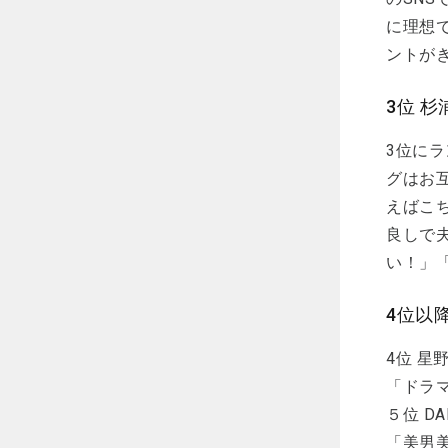
に理想
ントが
3位 
3位にラ
グはお
えばこ
良しで
い！」
4位以
4位 
「ドラ
５位 D
「美男