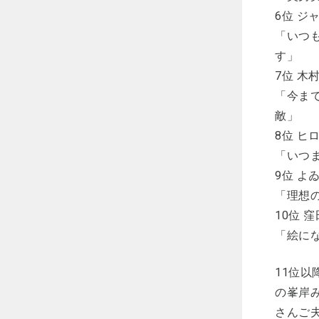
6位 
「いつ
す」
7位 
「今ま
敵」
8位 
「いつ
9位 
「理想
10位 
「絵に
11位以
の峯岸
さんご