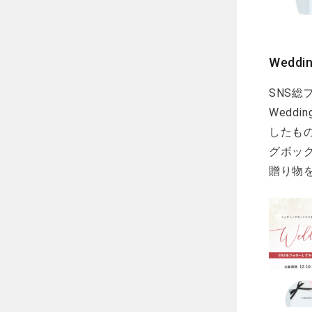
Wedd
SNS総
Wedd
したもの
グボッ
贈り物