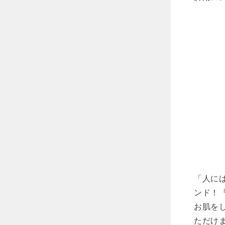
「人に
ンド！
お肌を
ただけ