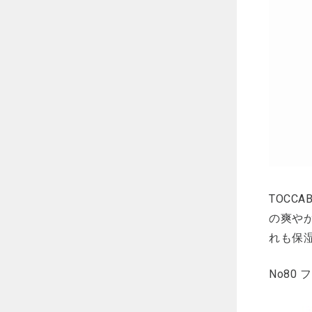
TOCC
の爽や
れも保
No80