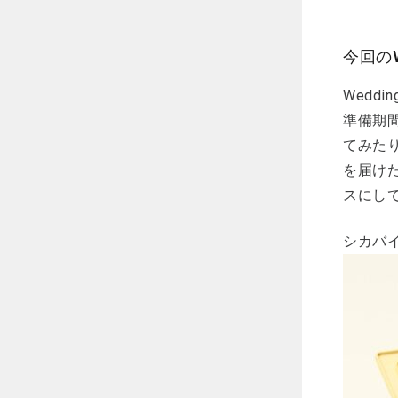
今回のW
Wedd
準備期
てみた
を届け
スにし
シカバイ