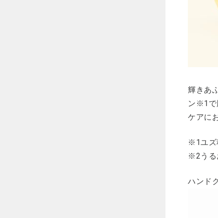
輝きあふ
ン※1
ケアに
※1ユズ
※2う
ハンドク